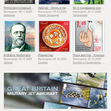
Репрезентативный список нематериального культурного наследия человечества ЮНЕСКО — Традиция кузнечного дела в Гюмри
Аватар - Огонь и пепел
50-я годовщина основания Ассоциации скаутов «24 ноября»
Выпущено: 28.11.2025
Выпущено: 03.12.2025
Выпущено: 24.11.2025
Армения
Новая Зеландия
Черногория
Krišjānis Valdemārs
Рождество
Язык жестов - Хорошо
Выпущено: 02.12.2025
Выпущено: 02.12.2025
Выпущено: 02.12.2025
Латвия
Сербия
Босния и Герцеговина - Республика Сербская