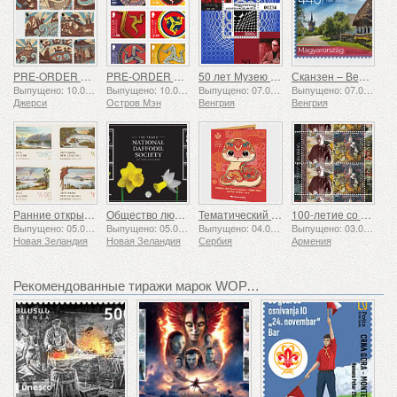
PRE-ORDER Рассказы о Сент-Хелиере
PRE-ORDER Коллекция «Трискелион II»
50 лет Музею Вазарели в Пече
Сканзен – Венгерский музей под открытым небом
Выпущено: 10.08.2026
Выпущено: 10.08.2026
Выпущено: 07.08.2026
Выпущено: 07.08.2026
Джерси
Остров Мэн
Венгрия
Венгрия
Ранние открытки
Общество любителей нарциссов: 100 лет
Тематический набор - Год Змеи
100-летие со дня рождения Григора Ханджяна
Выпущено: 05.08.2026
Выпущено: 05.08.2026
Выпущено: 04.08.2026
Выпущено: 03.08.2026
Новая Зеландия
Новая Зеландия
Сербия
Армения
Рекомендованные тиражи марок WOPA+