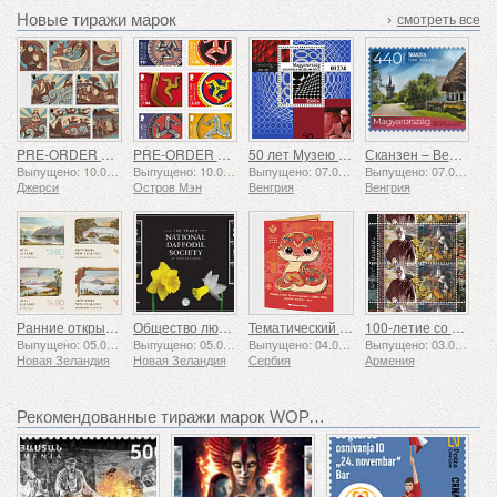
Новые тиражи марок
›
смотреть все
PRE-ORDER Рассказы о Сент-Хелиере
PRE-ORDER Коллекция «Трискелион II»
50 лет Музею Вазарели в Пече
Сканзен – Венгерский музей под открытым небом
Выпущено: 10.08.2026
Выпущено: 10.08.2026
Выпущено: 07.08.2026
Выпущено: 07.08.2026
Джерси
Остров Мэн
Венгрия
Венгрия
Ранние открытки
Общество любителей нарциссов: 100 лет
Тематический набор - Год Змеи
100-летие со дня рождения Григора Ханджяна
Выпущено: 05.08.2026
Выпущено: 05.08.2026
Выпущено: 04.08.2026
Выпущено: 03.08.2026
Новая Зеландия
Новая Зеландия
Сербия
Армения
Рекомендованные тиражи марок WOPA+