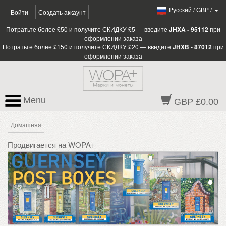
Pусский
/
GBP
/
Войти
Создать аккаунт
Потратьте более £50 и получите СКИДКУ £5 — введите
JHXA - 95112
при
оформлении заказа
Потратьте более £150 и получите СКИДКУ £20 — введите
JHXB - 87012
при
оформлении заказа
Menu
GBP £0.00
Домашняя
Продвигается на WOPA+