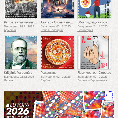
Репрезентативный список нематериального культурного наследия человечества ЮНЕСКО — Традиция кузнечного дела в Гюмри
Аватар - Огонь и пепел
50-я годовщина основания Ассоциации скаутов «24 ноября»
Выпущено: 28.11.2025
Выпущено: 03.12.2025
Выпущено: 24.11.2025
Армения
Новая Зеландия
Черногория
Krišjānis Valdemārs
Рождество
Язык жестов - Хорошо
Выпущено: 02.12.2025
Выпущено: 02.12.2025
Выпущено: 02.12.2025
Латвия
Сербия
Босния и Герцеговина - Республика Сербская