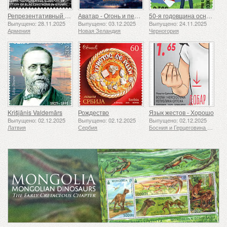
Репрезентативный список нематериального культурного наследия человечества ЮНЕСКО — Традиция кузнечного дела в Гюмри
Аватар - Огонь и пепел
50-я годовщина основания Ассоциации скаутов «24 ноября»
Выпущено: 28.11.2025
Выпущено: 03.12.2025
Выпущено: 24.11.2025
Армения
Новая Зеландия
Черногория
Krišjānis Valdemārs
Рождество
Язык жестов - Хорошо
Выпущено: 02.12.2025
Выпущено: 02.12.2025
Выпущено: 02.12.2025
Латвия
Сербия
Босния и Герцеговина - Республика Сербская