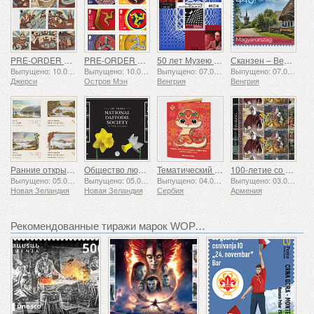
PRE-ORDER Рассказы о Сент-Хелиере
PRE-ORDER Коллекция «Трискелион II»
50 лет Музею Вазарели в Пече
Сканзен – Венгерский музей под открытым небом
Выпущено: 10.08.2026
Выпущено: 10.08.2026
Выпущено: 07.08.2026
Выпущено: 07.08.2026
Джерси
Остров Мэн
Венгрия
Венгрия
Ранние открытки
Общество любителей нарциссов: 100 лет
Тематический набор - Год Змеи
100-летие со дня рождения Григора Ханджяна
Выпущено: 05.08.2026
Выпущено: 05.08.2026
Выпущено: 04.08.2026
Выпущено: 03.08.2026
Новая Зеландия
Новая Зеландия
Сербия
Армения
Рекомендованные тиражи марок WOPA+