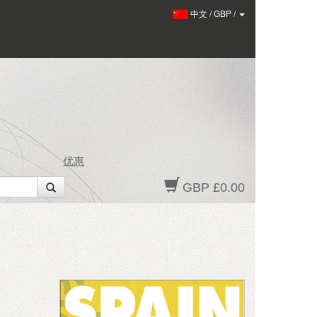
中文
/
GBP
/
优惠
GBP £0.00