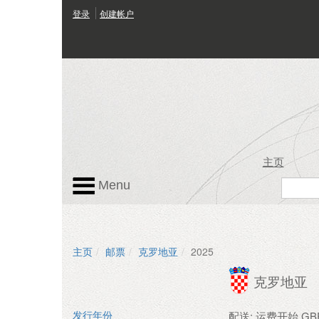
登录
创建帐户
主页
Menu
主页
邮票
克罗地亚
2025
克罗地亚
配送: 运费开始 GBP 
发行年份