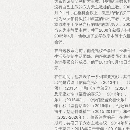
为布宜诺斯艾利斯大主教、阿根廷主教长
没有自己主教的东方天主教徒的主教。2001
月 21 日，在枢机会议上，教皇约翰保罗
他为圣罗伯特贝拉明教堂的枢机主教。他
将原本用于罗马之行的钱捐赠给穷人。200
当选为主教团主席，并于2008年获得连任
2005年4月，他参加了选举教宗本笃十六
会议。
在当选教宗之前，他是礼仪圣事部、圣职
生活及使徒生活团部、宗座家庭委员会和
美洲委员会的成员。他于2013年3月13日
宗。
在任期间，他发表了一系列重要文献，其
出的是通谕《信德之光》（2013年）、《
颂》（2015年）和《众位弟兄》（2020
及宗座劝谕《福音的喜乐》（2013年）、
乐》（2016年）、《你们应当欢喜快乐》（
年）和《基督活着》（2019年）。他还宣
禧年：慈悲特殊禧年（2015-2016年）和
（2025-2026年）。值得注意的是，在他
期间，共召开了六次主教会议（2014年和2
关于家庭；2018年关于青年；2019年关