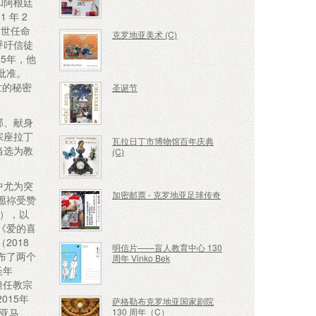
和阿根廷
 年 2
二世任命
克罗地亚美术 (C)
呼吁信徒
5年，他
批准。
世的秘密
圣诞节
部、献身
宗座拉丁
瓦拉日丁市博物馆百年庆典
当选为教
(C)
中尤为突
加密邮票 - 克罗地亚足球传奇
愿祢受赞
年），以
《爱的喜
2018
明信片——盲人教育中心 130
布了两个
周年 Vinko Bek
圣年
担任教宗
015年
萨格勒布克罗地亚国家剧院
130 周年（C）
于亚马