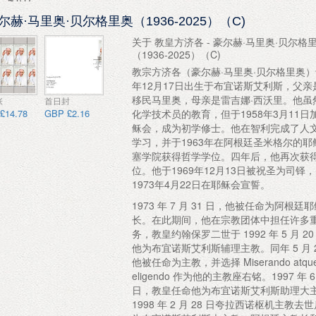
尔赫·马里奥·贝尔格里奥（1936-2025）（C)
关于 教皇方济各 - 豪尔赫·马里奥·贝尔格
（1936-2025）（C)
教宗方济各（豪尔赫·马里奥·贝尔格里奥）于
年12月17日出生于布宜诺斯艾利斯，父亲
移民马里奥，母亲是雷吉娜·西沃里。他虽
张
首日封
£14.78
GBP £2.16
化学技术员的教育，但于1958年3月11日
稣会，成为初学修士。他在智利完成了人
学习，并于1963年在阿根廷圣米格尔的耶
塞学院获得哲学学位。四年后，他再次获
位。他于1969年12月13日被祝圣为司铎
1973年4月22日在耶稣会宣誓。
1973 年 7 月 31 日，他被任命为阿根廷
长。在此期间，他在宗教团体中担任许多
务，教皇约翰保罗二世于 1992 年 5 月 2
他为布宜诺斯艾利斯辅理主教。同年 5 月 2
他被任命为主教，并选择 Miserando atqu
eligendo 作为他的主教座右铭。1997 年 6
日，教皇任命他为布宜诺斯艾利斯助理大
1998 年 2 月 28 日夸拉西诺枢机主教去