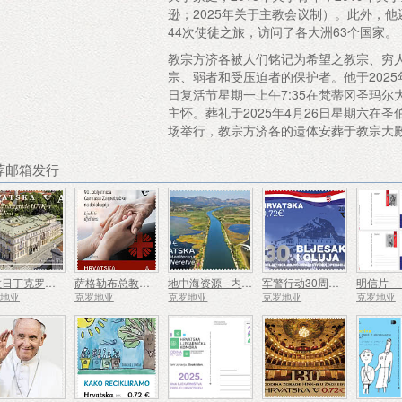
逊；2025年关于主教会议制）。此外，他
44次使徒之旅，访问了各大洲63个国家。
教宗方济各被人们铭记为希望之教宗、穷
宗、弱者和受压迫者的保护者。他于2025年
日复活节星期一上午7:35在梵蒂冈圣玛尔
主怀。葬礼于2025年4月26日星期六在圣
场举行，教宗方济各的遗体安葬于教宗大
推荐邮箱发行
瓦拉日丁克罗地亚国家剧院大楼 150 周年
萨格勒布总教区明爱成立 90 周年 (C)
地中海资源 - 内雷特瓦三角洲（C）
军警行动30周年闪光与风暴（C）
罗地亚
克罗地亚
克罗地亚
克罗地亚
克罗地亚