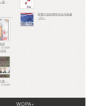
明信片——盲人教育中心 130 周年 Vinko Bek
军警行动30周年闪光与风暴
（C）
良好
12.2025
波斯尼亚和黑塞哥维那 - 斯普斯卡共和国
十七、十八世纪的航运——泥炭运输
12.2025
WOPA+