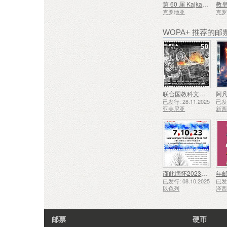
第 60 届 Kajkavian 歌曲节 Krapina (C)
克罗地亚
克
WOPA+ 推荐的邮
联合国教科文组织人类非物质文化遗产代表作名录——久姆里的铁匠技艺
阿凡
已发行: 28.11.2025
已发行
亚美尼亚
新
谨此缅怀2023年10月7日遇难和被谋杀的人们
年
已发行: 08.10.2025
已发行
以色列
泽
邮票
硬币