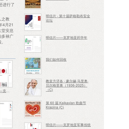
还进行了
明信片 - 第十届萨格勒布安全
人之教
论坛
4月21
大堂安息
伯多禄广
明信片——克罗地亚药学年
殿。
我们如何回收
教皇方济各 - 豪尔赫·马里奥·
贝尔格里奥（1936-2025）
（C)
明信片——克罗地亚军事传统
第 60 届 Kajkavian 歌曲节
Krapina (C)
明信片——克罗地亚军事传统