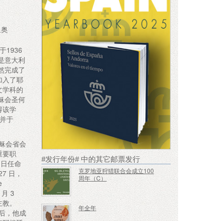
里奥
1936
是意大利
然完成了
加入了耶
文学科的
稣会圣何
得该学
，并于
耶稣会省会
重要职
#发行年份# 中的其它邮票发行
0 日任命
克罗地亚狩猎联合会成立100
7 日，
周年（C）
e
 月 3
主教。
年全年
世后，他成