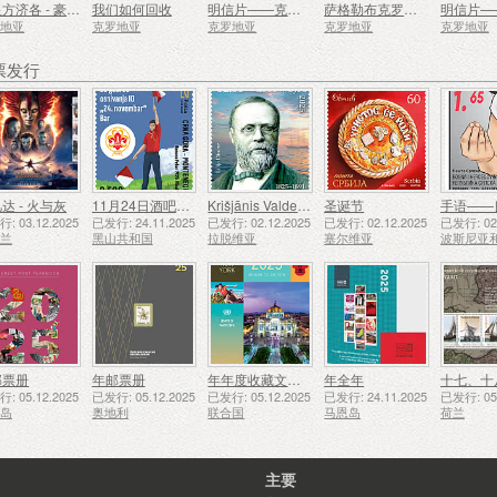
教皇方济各 - 豪尔赫·马里奥·贝尔格里奥（1936-2025）（C)
我们如何回收
明信片——克罗地亚药学年
萨格勒布克罗地亚国家剧院 130 周年（C）
罗地亚
克罗地亚
克罗地亚
克罗地亚
克罗地亚
票发行
达 - 火与灰
11月24日酒吧侦察员成立50周年
Krišjānis Valdemārs
圣诞节
手语——
: 03.12.2025
已发行: 24.11.2025
已发行: 02.12.2025
已发行: 02.12.2025
已发行: 02.
西兰
黑山共和国
拉脱维亚
塞尔维亚
邮票册
年邮票册
年年度收藏文件夹（纽约）
年全年
: 05.12.2025
已发行: 05.12.2025
已发行: 05.12.2025
已发行: 24.11.2025
已发行: 05.
西岛
奥地利
联合国
马恩岛
荷兰
主要