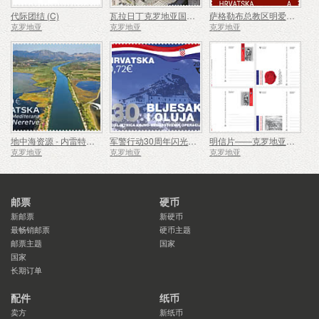
代际团结 (C)
瓦拉日丁克罗地亚国家剧院大楼 150 周年
萨格勒布总教区明爱成立 90 周年 (C)
克罗地亚
克罗地亚
克罗地亚
地中海资源 - 内雷特瓦三角洲（C）
军警行动30周年闪光与风暴（C）
明信片——克罗地亚军事传统
克罗地亚
克罗地亚
克罗地亚
邮票
硬币
新邮票
新硬币
最畅销邮票
硬币主题
邮票主题
国家
国家
长期订单
配件
纸币
卖方
新纸币