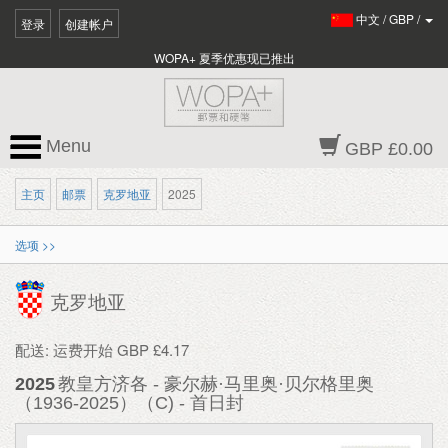
中文
/
GBP
/
登录
创建帐户
WOPA+ 夏季优惠现已推出
Menu
GBP £0.00
主页
邮票
克罗地亚
2025
选项 >>
克罗地亚
配送: 运费开始 GBP £4.17
2025
教皇方济各 - 豪尔赫·马里奥·贝尔格里奥
（1936-2025）（C) - 首日封