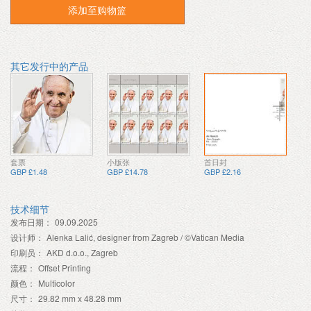
添加至购物篮
其它发行中的产品
套票
小版张
首日封
GBP £1.48
GBP £14.78
GBP £2.16
技术细节
发布日期：
09.09.2025
设计师：
Alenka Lalić, designer from Zagreb / ©Vatican Media
印刷员：
AKD d.o.o., Zagreb
流程：
Offset Printing
颜色：
Multicolor
尺寸：
29.82 mm x 48.28 mm