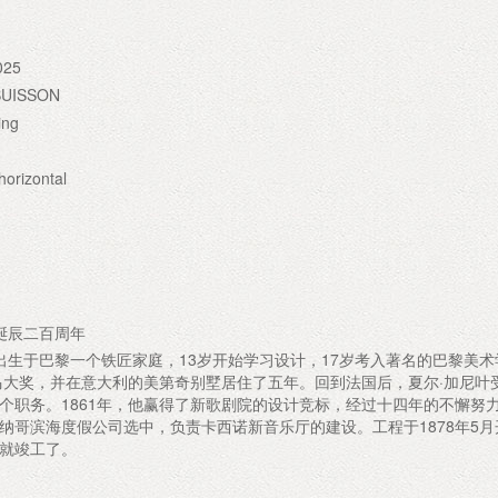
025
LBUISSON
ing
orizontal
叶诞辰二百周年
5年出生于巴黎一个铁匠家庭，13岁开始学习设计，17岁考入著名的巴黎美
罗马大奖，并在意大利的美第奇别墅居住了五年。回到法国后，夏尔·加尼叶
个职务。1861年，他赢得了新歌剧院的设计竞标，经过十四年的不懈努
纳哥滨海度假公司选中，负责卡西诺新音乐厅的建设。工程于1878年5月
就竣工了。