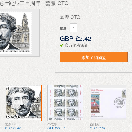
尼叶诞辰二百周年 - 套票 CTO
套票 CTO
数量:
GBP £2.42
官方价格保证
添加至购物篮
套票 CTO
小版张
首日封
GBP £2.42
GBP £24.17
GBP £2.94