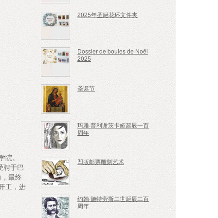
2025年圣诞花环文件夹
Dossier de boules de Noël
2025
圣诞节
玛雅·普利谢茨卡娅诞辰一百
周年
术学院。
凹版邮票雕刻艺术
受聘于巴
力，最终
开工，进
约翰·施特劳斯二世诞辰二百
周年