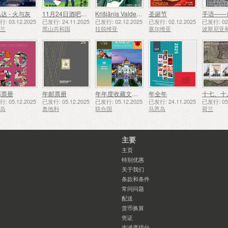
达 - 火与灰
11月24日酒吧侦察员成立50周年
Krišjānis Valdemārs
圣诞节
手语——
: 03.12.2025
已发行: 24.11.2025
已发行: 02.12.2025
已发行: 02.12.2025
已发行: 02.
西兰
黑山共和国
拉脱维亚
塞尔维亚
邮票册
年邮票册
年年度收藏文件夹（纽约）
年全年
: 05.12.2025
已发行: 05.12.2025
已发行: 05.12.2025
已发行: 24.11.2025
已发行: 05.
西岛
奥地利
联合国
马恩岛
荷兰
主要
主页
特别优惠
关于我们
条款和条件
常问问题
配送
货币换算
凭证
忠诚度得分