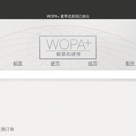
WOPA+ 夏季优惠现已推出
邮票
硬币
纸币
配件
 欧洲订单