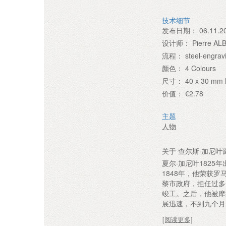
技术细节
发布日期：
06.11.2
设计师：
Pierre A
流程：
steel-engrav
颜色：
4 Colours
尺寸：
40 x 30 mm h
价值：
€2.78
主题
人物
关于 查尔斯·加尼
夏尔·加尼叶182
1848年，他荣获
黎市政府，担任过多
竣工。之后，他被摩
展迅速，不到九个月
[阅读更多]