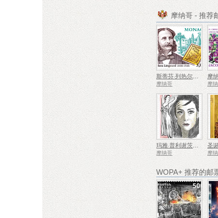
摩纳哥 - 推
斯蒂芬·列热尔逝世一百周年
摩纳哥
摩
玛雅·普利谢茨卡娅诞辰一百周年
圣
摩纳哥
摩
WOPA+ 推荐的邮