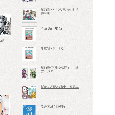
摩纳哥和孔代公主玛丽亚·卡
特琳娜
Year Set (FDC)
查尔斯·加尼叶诞辰二百周年
年度包 - 第一部分
摩纳哥/中国联合发行——建
交30周年
斯蒂芬·列热尔逝世一百周年
联合国成立80周年