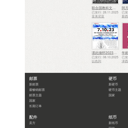
联合国教科文组织人类非物质文化遗产代表作名录——久姆里的铁匠技艺
阿凡
已发行: 28.11.2025
已发行
亚美尼亚
新
谨此缅怀2023年10月7日遇难和被谋杀的人们
年
已发行: 08.10.2025
已发行
以色列
泽
邮票
硬币
新邮票
新硬币
最畅销邮票
硬币主题
邮票主题
国家
国家
长期订单
配件
纸币
卖方
新纸币
国家