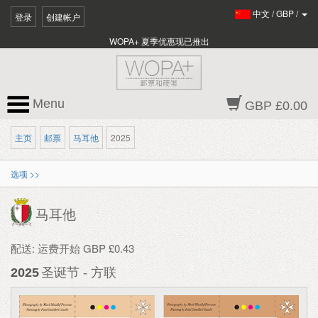
中文
/
GBP
/
登录
创建帐户
WOPA+ 夏季优惠现已推出
Menu
GBP £0.00
主页
邮票
马耳他
2025
选项 >>
马耳他
配送: 运费开始 GBP £0.43
2025
圣诞节 - 方联