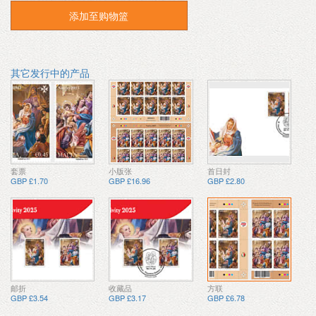
添加至购物篮
其它发行中的产品
套票
小版张
首日封
GBP £1.70
GBP £16.96
GBP £2.80
邮折
收藏品
方联
GBP £3.54
GBP £3.17
GBP £6.78