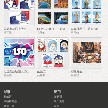
国际奥林匹克大会
SEPAC 2024 - 主要旅游景点
马耳他节日 - 系列 VIII
马耳他
马耳他
马耳他
万国邮政联盟 - 150 周年
圣诞节
耶稣降生
马耳他
马耳他
马耳他
邮票
硬币
新邮票
新硬币
最畅销邮票
硬币主题
邮票主题
国家