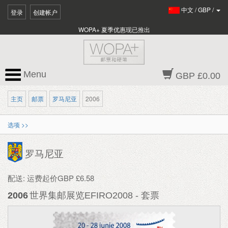
中文
/
GBP
/
登录
创建帐户
WOPA+ 夏季优惠现已推出
Menu
GBP £0.00
主页
邮票
罗马尼亚
2006
选项 >>
罗马尼亚
配送: 运费起价GBP £6.58
2006
世界集邮展览EFIRO2008 - 套票