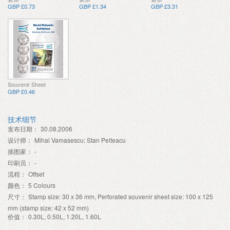
GBP £0.73
GBP £1.34
GBP £3.31
Souvenir Sheet
GBP £0.46
技术细节
发布日期：
30.08.2006
设计师：
Mihai Vamasescu; Stan Pelteacu
插图家：
-
印刷员：
-
流程：
Offset
颜色：
5 Colours
尺寸：
Stamp size: 30 x 36 mm, Perforated souvenir sheet size: 100 x 125
mm (stamp size: 42 x 52 mm)
价值：
0.30L, 0.50L, 1.20L, 1.60L