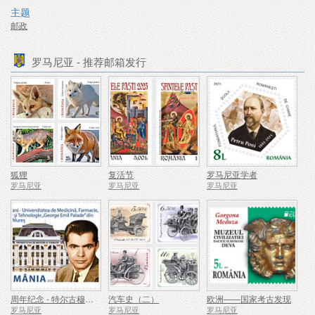
主题
邮政
罗马尼亚 - 推荐邮箱发行
狐狸
复活节
罗马尼亚学者
罗马尼亚
罗马尼亚
罗马尼亚
周年纪念 - 特尔古穆列什乔治埃米尔帕拉德医学、药学、科学与技术大学
汽车史（二）
欧洲——国家考古发现
罗马尼亚
罗马尼亚
罗马尼亚