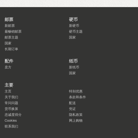
邮票
硬币
新邮票
新硬币
最畅销邮票
硬币主题
邮票主题
国家
国家
长期订单
配件
纸币
卖方
新纸币
国家
主要
主页
特别优惠
关于我们
条款和条件
常问问题
配送
货币换算
凭证
忠诚度得分
隐私政策
Cookies
网上购物
联系我们