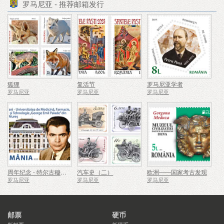
罗马尼亚 - 推荐邮箱发行
狐狸
复活节
罗马尼亚学者
罗马尼亚
罗马尼亚
罗马尼亚
周年纪念 - 特尔古穆列什乔治埃米尔帕拉德医学、药学、科学与技术大学
汽车史（二）
欧洲——国家考古发现
罗马尼亚
罗马尼亚
罗马尼亚
邮票
硬币