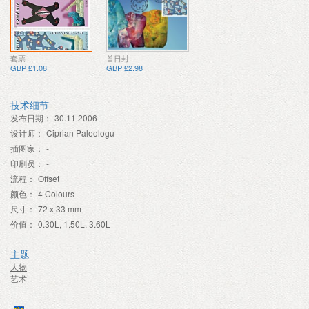
套票
首日封
GBP £1.08
GBP £2.98
技术细节
发布日期：
30.11.2006
设计师：
Ciprian Paleologu
插图家：
-
印刷员：
-
流程：
Offset
颜色：
4 Colours
尺寸：
72 x 33 mm
价值：
0.30L, 1.50L, 3.60L
主题
人物
艺术