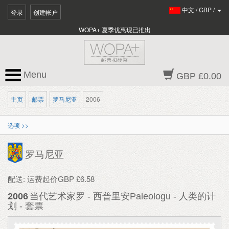
中文
/
GBP
/
登录
创建帐户
WOPA+ 夏季优惠现已推出
Menu
GBP £0.00
主页
邮票
罗马尼亚
2006
选项 >>
罗马尼亚
配送: 运费起价GBP £6.58
2006
当代艺术家罗 - 西普里安Paleologu - 人类的计
划 - 套票