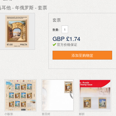
耳他 - 年俄罗斯 - 套票
套票
数量:
GBP £1.74
官方价格保证
添加至购物篮
小版张
首日封
邮折