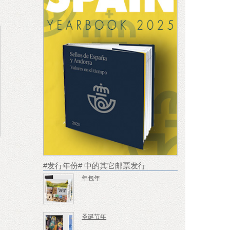
#发行年份# 中的其它邮票发行
年包年
圣诞节年