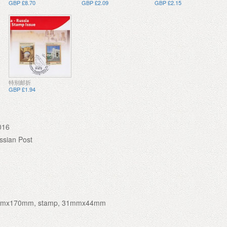
GBP £8.70
GBP £2.09
GBP £2.15
特别邮折
GBP £1.94
016
ssian Post
mmx170mm, stamp, 31mmx44mm