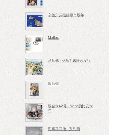
辛德尔芬根邮票市场年
Maltex
马耳他 - 圣马力诺联合发行
阳台檐
场合卡42号 - Notte的比安卡
年
海事马耳他 - 系列四