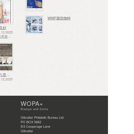
WWF濒危物种
良好
12.2025
波斯尼亚和黑塞哥维那 - 斯普斯卡共和国
十七、十八世纪的航运——泥炭运输
12.2025
WOPA+
Stamps and Coins
Gibraltar Philatelic Bureau Ltd.
PO BOX 5662
9/3 Cooperage Lane
Gibraltar