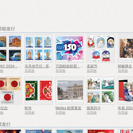
荐邮箱发行
SEPAC 2024 - 主要旅游景点
马耳他节日 - 系列 VIII
万国邮政联盟 - 150 周年
圣诞节
耶稣降生
耳他
马耳他
马耳他
马耳他
马耳他
年纪念
蛇年
Maltex 邮票展览
猫系列 II
年装 202
耳他
马耳他
马耳他
马耳他
马耳他
票发行