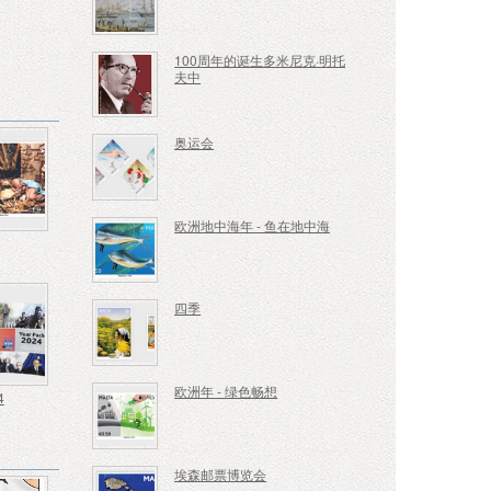
100周年的诞生多米尼克·明托
夫中
奥运会
欧洲地中海年 - 鱼在地中海
四季
欧洲年 - 绿色畅想
4
埃森邮票博览会