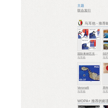
主题
联合发行
马耳他 - 推
国际奥林匹克大会
马耳他
马
Veronafil
周
马耳他
马
WOPA+ 推荐的邮