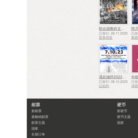
联合国教科文组织人类非物质文化遗产代表作名录——久姆里的铁匠技艺
阿凡
已发行: 28.11.2025
已发行
亚美尼亚
新
谨此缅怀2023年10月7日遇难和被谋杀的人们
年
已发行: 08.10.2025
已发行
以色列
泽
邮票
硬币
新邮票
新硬币
最畅销邮票
硬币主题
邮票主题
国家
国家
长期订单