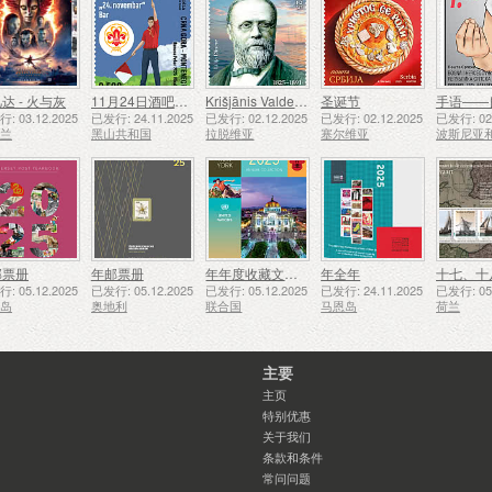
达 - 火与灰
11月24日酒吧侦察员成立50周年
Krišjānis Valdemārs
圣诞节
手语——
: 03.12.2025
已发行: 24.11.2025
已发行: 02.12.2025
已发行: 02.12.2025
已发行: 02.
西兰
黑山共和国
拉脱维亚
塞尔维亚
邮票册
年邮票册
年年度收藏文件夹（纽约）
年全年
: 05.12.2025
已发行: 05.12.2025
已发行: 05.12.2025
已发行: 24.11.2025
已发行: 05.
西岛
奥地利
联合国
马恩岛
荷兰
主要
主页
特别优惠
关于我们
条款和条件
常问问题