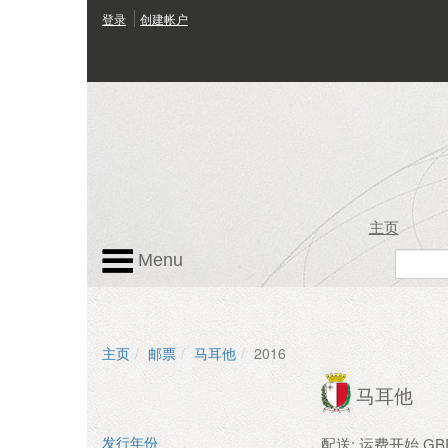
登录
创建帐户
主页
Menu
主页
邮票
马耳他
2016
马耳他
配送: 运费开始 GBP 
发行年份