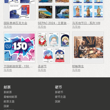
国际奥林匹克大会
SEPAC 2024 - 主要旅游景点
马耳他节日 - 系列 VIII
马耳他
马耳他
马耳他
万国邮政联盟 - 150 周年
圣诞节
耶稣降生
马耳他
马耳他
马耳他
邮票
硬币
新邮票
新硬币
最畅销邮票
硬币主题
邮票主题
国家
国家