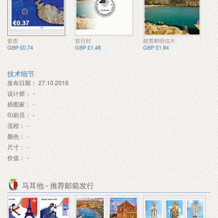
套票
首日封
邮票和明信片
GBP £0.74
GBP £1.48
GBP £1.84
技术细节
发布日期：
27.10.2016
设计师：
-
插图家：
-
印刷员：
-
流程：
-
颜色：
-
尺寸：
-
价值：
-
马耳他 - 推荐邮箱发行