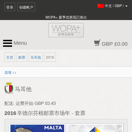
中文
/
GBP
/
登录
创建帐户
WOPA+ 夏季优惠现已推出
Menu
GBP £0.00
主页
邮票
马耳他
2016
选项 >>
马耳他
配送: 运费开始 GBP £0.43
2016
辛德尔芬根邮票市场年 - 套票