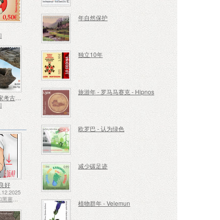
年自然保护
国
独立10年
旅游年 - 罗马马赛克 - Hipnos
欧洲 - 国家考古发现
国
欧罗巴 - 认为绿色
减少碳足迹
良好
12.2025
波斯尼亚和黑塞哥维那 - 斯普斯卡共和国
植物群年 - Velemun