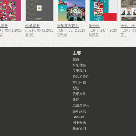
邮票册
年邮票册
年年度收藏文件夹（纽约）
年全年
: 05.12.2025
已发行: 05.12.2025
已发行: 05.12.2025
已发行: 24.11.2025
已发行: 05.
西岛
奥地利
联合国
马恩岛
荷兰
主要
主页
特别优惠
关于我们
条款和条件
常问问题
配送
货币换算
凭证
忠诚度得分
隐私政策
Cookies
网上购物
联系我们