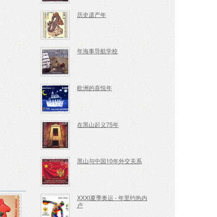
历史遗产年
年海事导航学校
欧洲的喜悦年
在黑山起义75年
黑山与中国10年外交关系
XXXI夏季奥运 - 年里约热内
卢