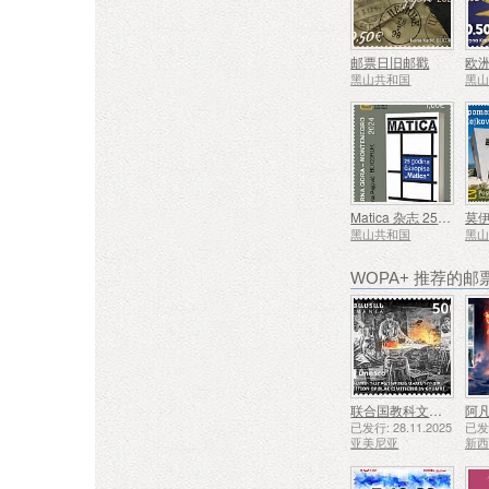
邮票日旧邮戳
欧
黑山共和国
黑
Matica 杂志 25 周年
黑山共和国
黑
WOPA+ 推荐的邮
联合国教科文组织人类非物质文化遗产代表作名录——久姆里的铁匠技艺
阿凡
已发行: 28.11.2025
已发行
亚美尼亚
新