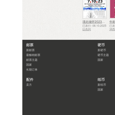
谨此缅怀2023年10月7日遇难和被谋杀的人们
年
已发行: 08.10.2025
已发行
以色列
泽
邮票
硬币
新邮票
新硬币
最畅销邮票
硬币主题
邮票主题
国家
国家
长期订单
配件
纸币
卖方
新纸币
国家