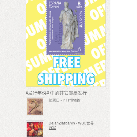
#发行年份# 中的其它邮票发行
邮票日 - PTT博物馆
DejanZlatičanin - WBC世界
冠军