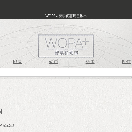
WOPA+ 夏季优惠现已推出
邮票
硬币
纸币
配件
国
£5.22