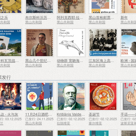
洲之乐
布尔斯科沃历史遗产
阿列克西耶·拉佐维奇诞辰 250 周年
黑山首枚邮票发行 150 周年
新年
山共和国
黑山共和国
黑山共和国
黑山共和国
黑山共和
莫伊科瓦茨战役英雄纪念碑
黑山几个世纪以来的艺术 Mihailo Vrbica
动物群 宽吻海豚 (Tursiops Truncatus)
江东区海上高中175周年
山共和国
黑山共和国
黑山共和国
黑山共和国
黑山共和
票发行
达 - 火与灰
11月24日酒吧侦察员成立50周年
Krišjānis Valdemārs
圣诞节
手语——
: 03.12.2025
已发行: 24.11.2025
已发行: 02.12.2025
已发行: 02.12.2025
已发行: 02.
西兰
黑山共和国
拉脱维亚
塞尔维亚