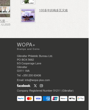
100多年的梅多瓦灾难
十七、十八世纪的航运——泥炭运输
12.2025
WOPA+
Stamps and Coins
Gibraltar Philatelic Bureau Ltd.
PO BOX 5662
9/3 Cooperage Lane
Gibraltar
GX11 1AA
Tel: +350 200 63436
Email: info@wopa-plus.com
Company Registered Number 51211 (Gibraltar)