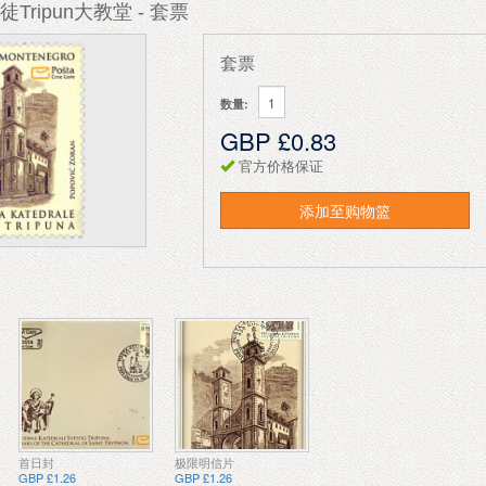
徒Tripun大教堂 - 套票
套票
数量:
GBP £0.83
官方价格保证
添加至购物篮
首日封
极限明信片
GBP £1.26
GBP £1.26