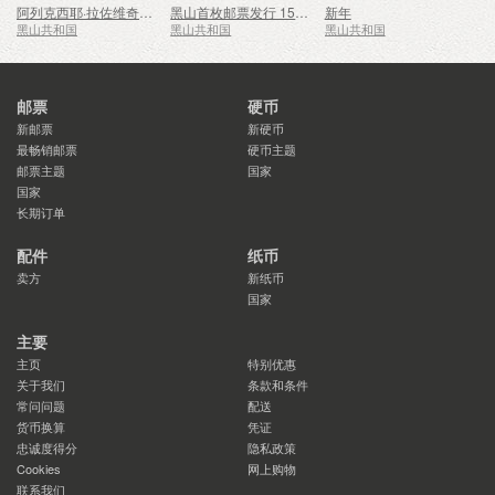
阿列克西耶·拉佐维奇诞辰 250 周年
黑山首枚邮票发行 150 周年
新年
黑山共和国
黑山共和国
黑山共和国
邮票
硬币
新邮票
新硬币
最畅销邮票
硬币主题
邮票主题
国家
国家
长期订单
配件
纸币
卖方
新纸币
国家
主要
主页
特别优惠
关于我们
条款和条件
常问问题
配送
货币换算
凭证
忠诚度得分
隐私政策
Cookies
网上购物
联系我们