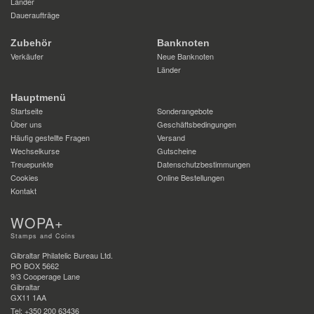
Länder
Daueraufträge
Zubehör
Banknoten
Verkäufer
Neue Banknoten
Länder
Hauptmenü
Startseite
Sonderangebote
Über uns
Geschäftsbedingungen
Häufig gestellte Fragen
Versand
Wechselkurse
Gutscheine
Treuepunkte
Datenschutzbestimmungen
Cookies
Online Bestellungen
Kontakt
WOPA+
Stamps and Coins
Gibraltar Philatelic Bureau Ltd.
PO BOX 5662
9/3 Cooperage Lane
Gibraltar
GX11 1AA
Tel: +350 200 63436