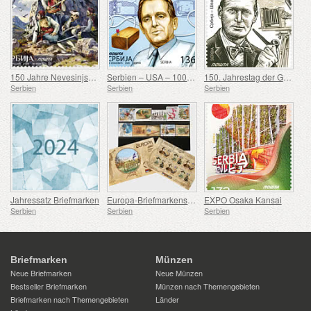
150 Jahre Nevesinjska puška
Serbien – USA – 100. Geburtstag von Douglas Engelbart
150. Jahrestag der Geburt von Rodolphe Archibald Reiss
Serbien
Serbien
Serbien
Jahressatz Briefmarken
Europa-Briefmarkensatz 2007-2016
EXPO Osaka Kansai
Serbien
Serbien
Serbien
Briefmarken
Münzen
Neue Briefmarken
Neue Münzen
Bestseller Briefmarken
Münzen nach Themengebieten
Briefmarken nach Themengebieten
Länder