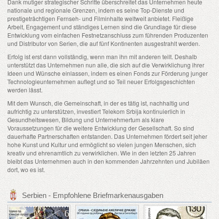
Dank mutiger strategischer Schritte überschreitet das Unternehmen heute
nationale und regionale Grenzen, indem es seine Top-Dienste und
prestigeträchtigen Fernseh- und Filminhalte weltweit anbietet. Fleißige
Arbeit, Engagement und ständiges Lernen sind die Grundlage für diese
Entwicklung vom einfachen Festnetzanschluss zum führenden Produzenten
und Distributor von Serien, die auf fünf Kontinenten ausgestrahlt werden.
Erfolg ist erst dann vollständig, wenn man ihn mit anderen teilt. Deshalb
unterstützt das Unternehmen nun alle, die sich auf die Verwirklichung ihrer
Ideen und Wünsche einlassen, indem es einen Fonds zur Förderung junger
Technologieunternehmen auflegt und so Teil neuer Erfolgsgeschichten
werden lässt.
Mit dem Wunsch, die Gemeinschaft, in der es tätig ist, nachhaltig und
aufrichtig zu unterstützen, investiert Telekom Srbija kontinuierlich in
Gesundheitswesen, Bildung und Unternehmertum als klare
Voraussetzungen für die weitere Entwicklung der Gesellschaft. So sind
dauerhafte Partnerschaften entstanden. Das Unternehmen fördert seit jeher
hohe Kunst und Kultur und ermöglicht so vielen jungen Menschen, sich
kreativ und ehrenamtlich zu verwirklichen. Wie in den letzten 25 Jahren
bleibt das Unternehmen auch in den kommenden Jahrzehnten und Jubiläen
dort, wo es ist.
Serbien - Empfohlene Briefmarkenausgaben