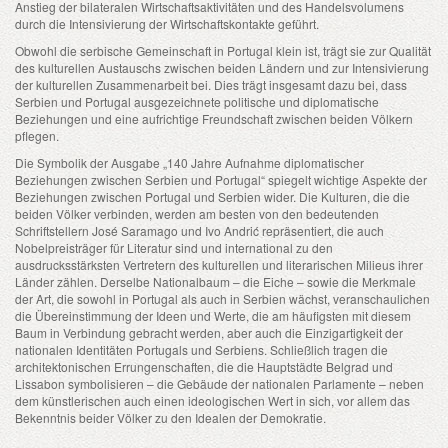
Anstieg der bilateralen Wirtschaftsaktivitäten und des Handelsvolumens
durch die Intensivierung der Wirtschaftskontakte geführt.
Obwohl die serbische Gemeinschaft in Portugal klein ist, trägt sie zur Qualität
des kulturellen Austauschs zwischen beiden Ländern und zur Intensivierung
der kulturellen Zusammenarbeit bei. Dies trägt insgesamt dazu bei, dass
Serbien und Portugal ausgezeichnete politische und diplomatische
Beziehungen und eine aufrichtige Freundschaft zwischen beiden Völkern
pflegen.
Die Symbolik der Ausgabe „140 Jahre Aufnahme diplomatischer
Beziehungen zwischen Serbien und Portugal“ spiegelt wichtige Aspekte der
Beziehungen zwischen Portugal und Serbien wider. Die Kulturen, die die
beiden Völker verbinden, werden am besten von den bedeutenden
Schriftstellern José Saramago und Ivo Andrić repräsentiert, die auch
Nobelpreisträger für Literatur sind und international zu den
ausdrucksstärksten Vertretern des kulturellen und literarischen Milieus ihrer
Länder zählen. Derselbe Nationalbaum – die Eiche – sowie die Merkmale
der Art, die sowohl in Portugal als auch in Serbien wächst, veranschaulichen
die Übereinstimmung der Ideen und Werte, die am häufigsten mit diesem
Baum in Verbindung gebracht werden, aber auch die Einzigartigkeit der
nationalen Identitäten Portugals und Serbiens. Schließlich tragen die
architektonischen Errungenschaften, die die Hauptstädte Belgrad und
Lissabon symbolisieren – die Gebäude der nationalen Parlamente – neben
dem künstlerischen auch einen ideologischen Wert in sich, vor allem das
Bekenntnis beider Völker zu den Idealen der Demokratie.