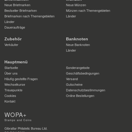
Neue Briefmarken
Neue Münzen
Bestseller Briefmarken
Münzen nach Themengebieten
Briefmarken nach Themengebieten
Länder
Länder
Daueraufträge
Zubehör
Banknoten
Verkäufer
Neue Banknoten
Länder
Hauptmenü
Startseite
Sonderangebote
Über uns
Geschäftsbedingungen
Häufig gestellte Fragen
Versand
Wechselkurse
Gutscheine
Treuepunkte
Datenschutzbestimmungen
Cookies
Online Bestellungen
Kontakt
WOPA+
Stamps and Coins
Gibraltar Philatelic Bureau Ltd.