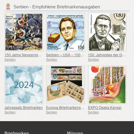
Serbien - Empfohlene Briefmarkenausgaben
150 Jahre Nevesinjska puška
Serbien – USA – 100. Geburtstag von Douglas Engelbart
150. Jahrestag der Geburt von Rodolphe Archibald Reiss
Serbien
Serbien
Serbien
Jahressatz Briefmarken
Europa-Briefmarkensatz 2007-2016
EXPO Osaka Kansai
Serbien
Serbien
Serbien
Briefmarken
Münzen