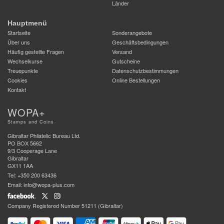
Länder
Hauptmenü
Startseite
Sonderangebote
Über uns
Geschäftsbedingungen
Häufig gestellte Fragen
Versand
Wechselkurse
Gutscheine
Treuepunkte
Datenschutzbestimmungen
Cookies
Online Bestellungen
Kontakt
WOPA+
Stamps and Coins
Gibraltar Philatelic Bureau Ltd.
PO BOX 5662
9/3 Cooperage Lane
Gibraltar
GX11 1AA
Tel: +350 200 63436
Email: info@wopa-plus.com
Company Registered Number 51211 (Gibraltar)