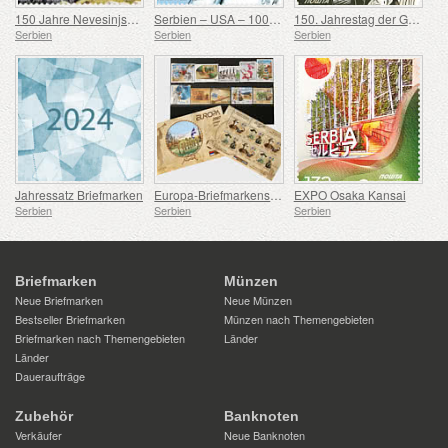
150 Jahre Nevesinjska puška
Serbien – USA – 100. Geburtstag von Douglas Engelbart
150. Jahrestag der Geburt von Rodolphe Archibald Reiss
Serbien
Serbien
Serbien
Jahressatz Briefmarken
Europa-Briefmarkensatz 2007-2016
EXPO Osaka Kansai
Serbien
Serbien
Serbien
Briefmarken
Münzen
Neue Briefmarken
Neue Münzen
Bestseller Briefmarken
Münzen nach Themengebieten
Briefmarken nach Themengebieten
Länder
Länder
Daueraufträge
Zubehör
Banknoten
Verkäufer
Neue Banknoten