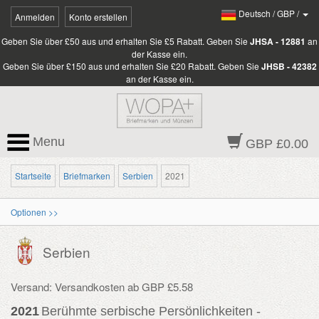
Deutsch
/
GBP
/
Anmelden
Konto erstellen
Geben Sie über £50 aus und erhalten Sie £5 Rabatt. Geben Sie
JHSA - 12881
an
der Kasse ein.
Geben Sie über £150 aus und erhalten Sie £20 Rabatt. Geben Sie
JHSB - 42382
an der Kasse ein.
Menu
GBP £0.00
Startseite
Briefmarken
Serbien
2021
Optionen >>
Serbien
Versand: Versandkosten ab GBP £5.58
2021
Berühmte serbische Persönlichkeiten -