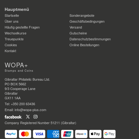
Hauptmenü
Startseite
Sonderangebote
Über uns
Geschäftsbedingungen
Häufig gestellte Fragen
Versand
Wechselkurse
Gutscheine
Treuepunkte
Datenschutzbestimmungen
Cookies
Online Bestellungen
Kontakt
WOPA+
Stamps and Coins
Gibraltar Philatelic Bureau Ltd.
PO BOX 5662
9/3 Cooperage Lane
Gibraltar
GX11 1AA
Tel: +350 200 63436
Email: info@wopa-plus.com
Company Registered Number 51211 (Gibraltar)