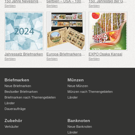
150 Jahre Nevesinjska puška
Serbien – USA – 100. Geburtstag von Douglas Engelbart
150. Jahrestag der Geburt von Rodolphe Archibald Reiss
Serbien
Serbien
Serbien
Jahressatz Briefmarken
Europa-Briefmarkensatz 2007-2016
EXPO Osaka Kansai
Serbien
Serbien
Serbien
Briefmarken
Münzen
Neue Briefmarken
Neue Münzen
Bestseller Briefmarken
Münzen nach Themengebieten
Briefmarken nach Themengebieten
Länder
Länder
Daueraufträge
Zubehör
Banknoten
Verkäufer
Neue Banknoten
Länder