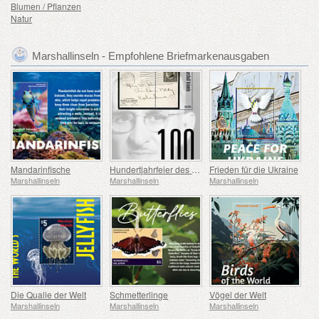
Blumen / Pflanzen
Natur
Marshallinseln - Empfohlene Briefmarkenausgaben
Mandarinfische
Hundertjahrfeier des Cachet-Ersttagsbriefs
Frieden für die Ukraine
Marshallinseln
Marshallinseln
Marshallinseln
Die Qualle der Welt
Schmetterlinge
Vögel der Welt
Marshallinseln
Marshallinseln
Marshallinseln