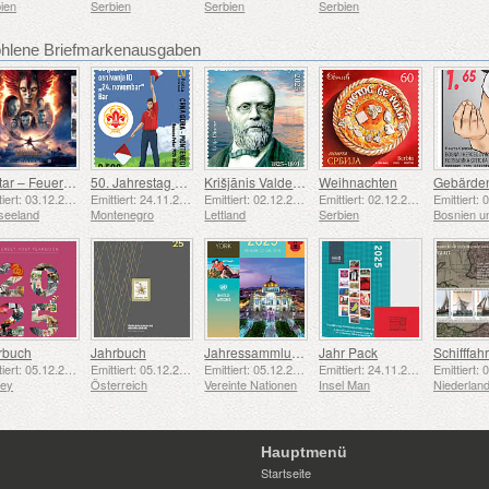
ien
Serbien
Serbien
Serbien
lene Briefmarkenausgaben
Avatar – Feuer und Asche
50. Jahrestag der Gründung der Pfadfindergruppe „24. November Bar Scout“
Krišjānis Valdemārs
Weihnachten
Emittiert: 03.12.2025
Emittiert: 24.11.2025
Emittiert: 02.12.2025
Emittiert: 02.12.2025
seeland
Montenegro
Lettland
Serbien
rbuch
Jahrbuch
Jahressammlungsmappe (New York)
Jahr Pack
Emittiert: 05.12.2025
Emittiert: 05.12.2025
Emittiert: 05.12.2025
Emittiert: 24.11.2025
sey
Österreich
Vereinte Nationen
Insel Man
Niederlan
Hauptmenü
Startseite