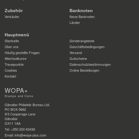
Zubehör
Banknoten
Verkäufer
Neue Banknoten
Länder
Hauptmenü
Startseite
Sonderangebote
Über uns
Geschäftsbedingungen
Häufig gestellte Fragen
Versand
Wechselkurse
Gutscheine
Treuepunkte
Datenschutzbestimmungen
Cookies
Online Bestellungen
Kontakt
WOPA+
Stamps and Coins
Gibraltar Philatelic Bureau Ltd.
PO BOX 5662
9/3 Cooperage Lane
Gibraltar
GX11 1AA
Tel: +350 200 63436
Email: info@wopa-plus.com