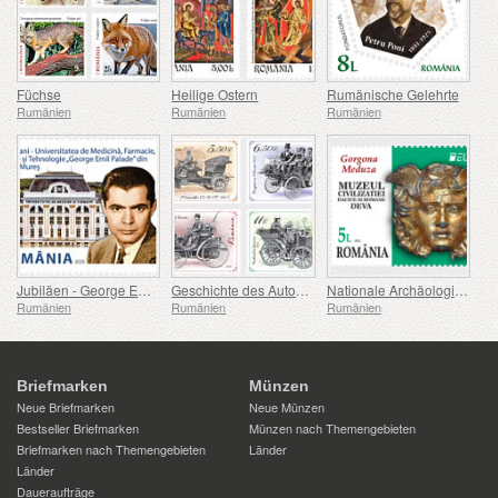
Füchse
Heilige Ostern
Rumänische Gelehrte
Rumänien
Rumänien
Rumänien
Jubiläen - George Emil Palade Universität für Medizin, Pharmazie, Naturwissenschaften und Technologie von Targu Mures
Geschichte des Automobils (II)
Nationale Archäologische Entdeckungen
Rumänien
Rumänien
Rumänien
Briefmarken
Münzen
Neue Briefmarken
Neue Münzen
Bestseller Briefmarken
Münzen nach Themengebieten
Briefmarken nach Themengebieten
Länder
Länder
Daueraufträge