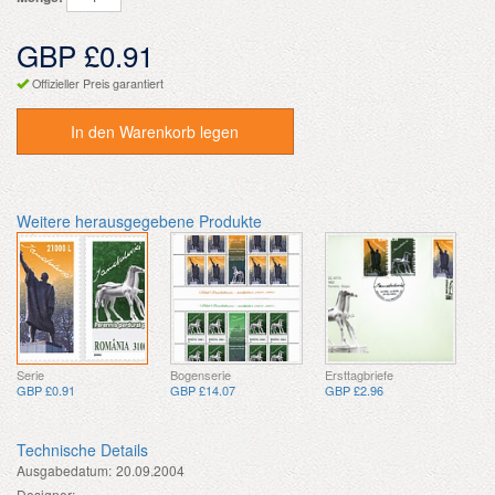
GBP £0.91
Offizieller Preis garantiert
In den Warenkorb legen
Weitere herausgegebene Produkte
Serie
Bogenserie
Ersttagbriefe
GBP £0.91
GBP £14.07
GBP £2.96
Technische Details
Ausgabedatum:
20.09.2004
Designer:
-