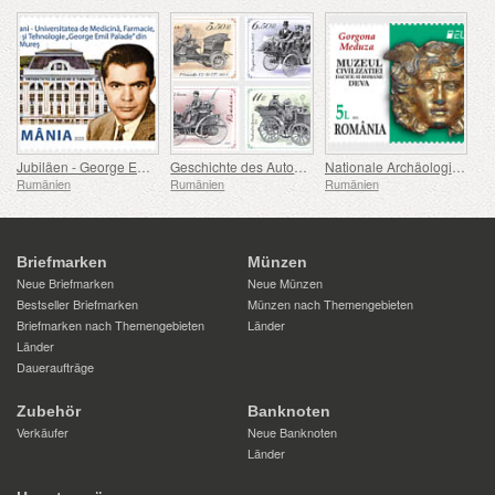
Jubiläen - George Emil Palade Universität für Medizin, Pharmazie, Naturwissenschaften und Technologie von Targu Mures
Geschichte des Automobils (II)
Nationale Archäologische Entdeckungen
Rumänien
Rumänien
Rumänien
Briefmarken
Münzen
Neue Briefmarken
Neue Münzen
Bestseller Briefmarken
Münzen nach Themengebieten
Briefmarken nach Themengebieten
Länder
Länder
Daueraufträge
Zubehör
Banknoten
Verkäufer
Neue Banknoten
Länder