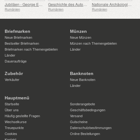
Jubiläen - George Emil Palade Universität für Medizin, Pharmazie, Naturwissenschaften und Technologie von Targu Mures
Geschichte des Automobils (II)
Nationale Archäologische Entdeckungen
Rumänien
Rumänien
Rumänien
Briefmarken
Münzen
Neue Briefmarken
Neue Münzen
Bestseller Briefmarken
Münzen nach Themengebieten
Briefmarken nach Themengebieten
Länder
Länder
Daueraufträge
Zubehör
Banknoten
Verkäufer
Neue Banknoten
Länder
Hauptmenü
Startseite
Sonderangebote
Über uns
Geschäftsbedingungen
Häufig gestellte Fragen
Versand
Wechselkurse
Gutscheine
Treuepunkte
Datenschutzbestimmungen
Cookies
Online Bestellungen
Kontakt