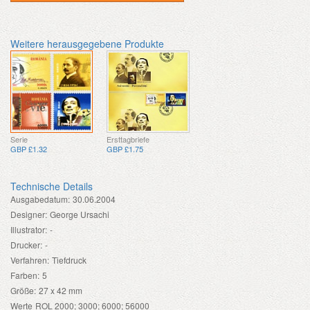
Weitere herausgegebene Produkte
Serie
Ersttagbriefe
GBP £1.32
GBP £1.75
Technische Details
Ausgabedatum:
30.06.2004
Designer:
George Ursachi
Illustrator:
-
Drucker:
-
Verfahren:
Tiefdruck
Farben:
5
Größe:
27 x 42 mm
Werte
ROL 2000; 3000; 6000; 56000