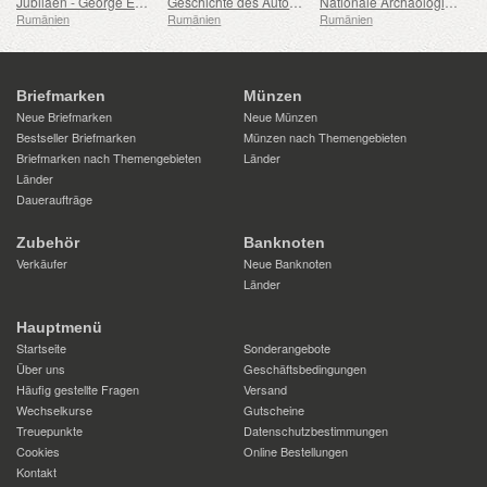
Jubiläen - George Emil Palade Universität für Medizin, Pharmazie, Naturwissenschaften und Technologie von Targu Mures
Geschichte des Automobils (II)
Nationale Archäologische Entdeckungen
Rumänien
Rumänien
Rumänien
Briefmarken
Münzen
Neue Briefmarken
Neue Münzen
Bestseller Briefmarken
Münzen nach Themengebieten
Briefmarken nach Themengebieten
Länder
Länder
Daueraufträge
Zubehör
Banknoten
Verkäufer
Neue Banknoten
Länder
Hauptmenü
Startseite
Sonderangebote
Über uns
Geschäftsbedingungen
Häufig gestellte Fragen
Versand
Wechselkurse
Gutscheine
Treuepunkte
Datenschutzbestimmungen
Cookies
Online Bestellungen
Kontakt