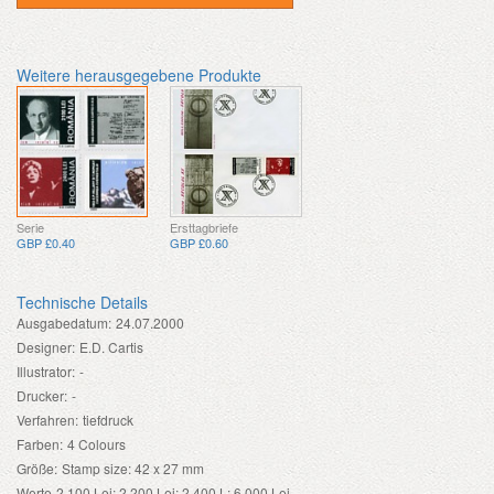
Weitere herausgegebene Produkte
Serie
Ersttagbriefe
GBP £0.40
GBP £0.60
Technische Details
Ausgabedatum:
24.07.2000
Designer:
E.D. Cartis
Illustrator:
-
Drucker:
-
Verfahren:
tiefdruck
Farben:
4 Colours
Größe:
Stamp size: 42 x 27 mm
Werte
2,100 Lei; 2,200 Lei; 2,400 L; 6,000 Lei