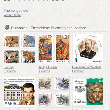
Themengebiete
Wissenschaft
Rumänien - Empfohlene Briefmarkenausgaben
Füchse
Heilige Ostern
Rumänische Gelehrte
Rumänien
Rumänien
Rumänien