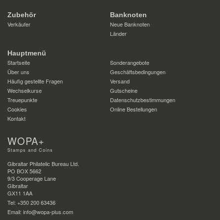
Zubehör
Banknoten
Verkäufer
Neue Banknoten
Länder
Hauptmenü
Startseite
Sonderangebote
Über uns
Geschäftsbedingungen
Häufig gestellte Fragen
Versand
Wechselkurse
Gutscheine
Treuepunkte
Datenschutzbestimmungen
Cookies
Online Bestellungen
Kontakt
WOPA+
Stamps and Coins
Gibraltar Philatelic Bureau Ltd.
PO BOX 5662
9/3 Cooperage Lane
Gibraltar
GX11 1AA
Tel: +350 200 63436
Email: info@wopa-plus.com