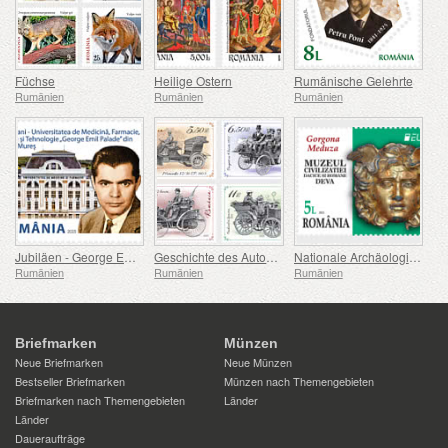
Füchse
Heilige Ostern
Rumänische Gelehrte
Rumänien
Rumänien
Rumänien
Jubiläen - George Emil Palade Universität für Medizin, Pharmazie, Naturwissenschaften und Technologie von Targu Mures
Geschichte des Automobils (II)
Nationale Archäologische Entdeckungen
Rumänien
Rumänien
Rumänien
Briefmarken
Münzen
Neue Briefmarken
Neue Münzen
Bestseller Briefmarken
Münzen nach Themengebieten
Briefmarken nach Themengebieten
Länder
Länder
Daueraufträge