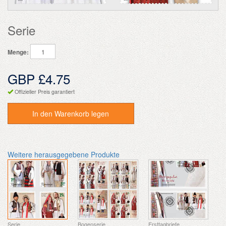
Serie
Menge:
GBP £4.75
Offizieller Preis garantiert
In den Warenkorb legen
Weitere herausgegebene Produkte
Serie
Bogenserie
Ersttagbriefe