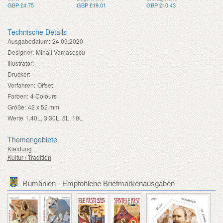
GBP £4.75
GBP £19.01
GBP £10.43
Technische Details
Ausgabedatum:
24.09.2020
Designer:
Mihail Vamasescu
Illustrator:
-
Drucker:
-
Verfahren:
Offset
Farben:
4 Colours
Größe:
42 x 52 mm
Werte
1.40L, 3.30L, 5L, 19L
Themengebiete
Kleidung
Kultur / Tradition
Rumänien - Empfohlene Briefmarkenausgaben