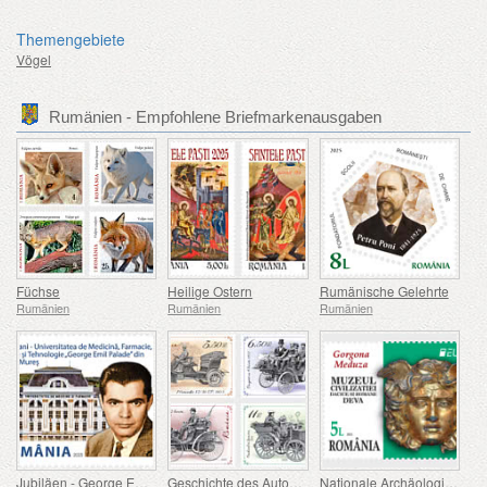
Themengebiete
Vögel
Rumänien - Empfohlene Briefmarkenausgaben
Füchse
Heilige Ostern
Rumänische Gelehrte
Rumänien
Rumänien
Rumänien
Jubiläen - George Emil Palade Universität für Medizin, Pharmazie, Naturwissenschaften und Technologie von Targu Mures
Geschichte des Automobils (II)
Nationale Archäologische Entdeckungen