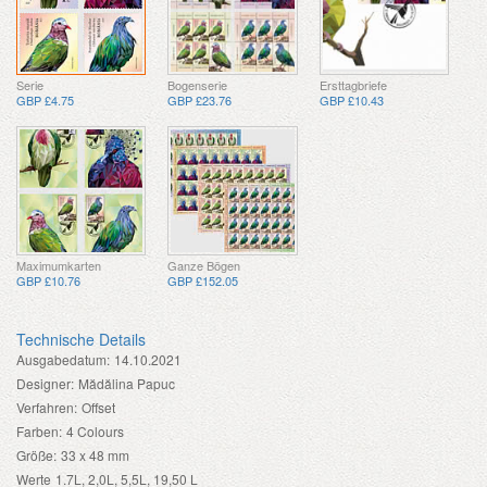
Serie
Bogenserie
Ersttagbriefe
GBP £4.75
GBP £23.76
GBP £10.43
Maximumkarten
Ganze Bögen
GBP £10.76
GBP £152.05
Technische Details
Ausgabedatum:
14.10.2021
Designer:
Mădălina Papuc
Verfahren:
Offset
Farben:
4 Colours
Größe:
33 x 48 mm
Werte
1.7L, 2,0L, 5,5L, 19,50 L