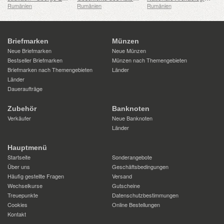
Rumänien
Rumänien
Rumänien
Briefmarken
Münzen
Neue Briefmarken
Neue Münzen
Bestseller Briefmarken
Münzen nach Themengebieten
Briefmarken nach Themengebieten
Länder
Länder
Daueraufträge
Zubehör
Banknoten
Verkäufer
Neue Banknoten
Länder
Hauptmenü
Startseite
Sonderangebote
Über uns
Geschäftsbedingungen
Häufig gestellte Fragen
Versand
Wechselkurse
Gutscheine
Treuepunkte
Datenschutzbestimmungen
Cookies
Online Bestellungen
Kontakt