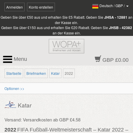
Deutsch
/
GBP
/
Anmelden
Konto erstellen
Geben Sie über £50 aus und erhalten Sie £5 Rabatt. Geben Sie
JHSA - 12881
an
der Kasse ein.
Geben Sie über £150 aus und erhalten Sie £20 Rabatt. Geben Sie
JHSB - 42382
an der Kasse ein.
Menu
GBP £0.00
Startseite
Briefmarken
Katar
2022
Optionen >>
Katar
Versand: Versandkosten ab GBP £4.58
2022
FIFA Fußball-Weltmeisterschaft – Katar 2022 –