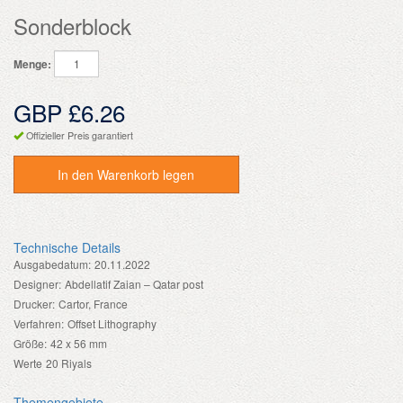
Sonderblock
Menge:
GBP £6.26
Offizieller Preis garantiert
In den Warenkorb legen
Technische Details
Ausgabedatum:
20.11.2022
Designer:
Abdellatif Zaian – Qatar post
Drucker:
Cartor, France
Verfahren:
Offset Lithography
Größe:
42 x 56 mm
Werte
20 Riyals
Themengebiete