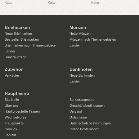
Katar
Katar
Katar
Briefmarken
Münzen
Neue Briefmarken
Neue Münzen
Bestseller Briefmarken
Münzen nach Themengebieten
Briefmarken nach Themengebieten
Länder
Länder
Daueraufträge
Zubehör
Banknoten
Verkäufer
Neue Banknoten
Länder
Hauptmenü
Startseite
Sonderangebote
Über uns
Geschäftsbedingungen
Häufig gestellte Fragen
Versand
Wechselkurse
Gutscheine
Treuepunkte
Datenschutzbestimmungen
Cookies
Online Bestellungen
Kontakt