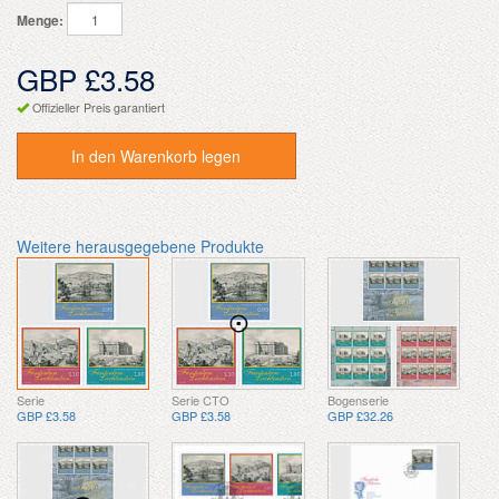
Menge:
GBP £3.58
Offizieller Preis garantiert
In den Warenkorb legen
Weitere herausgegebene Produkte
Serie
Serie CTO
Bogenserie
GBP £3.58
GBP £3.58
GBP £32.26