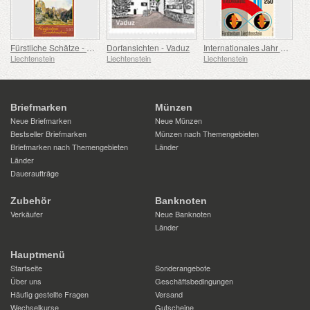
Fürstliche Schätze - Schlösser und Burgen IV
Dorfansichten - Vaduz
Internationales Jahr der Quantenwissenschaft und -Technologie
Liechtenstein
Liechtenstein
Liechtenstein
Briefmarken
Münzen
Neue Briefmarken
Neue Münzen
Bestseller Briefmarken
Münzen nach Themengebieten
Briefmarken nach Themengebieten
Länder
Länder
Daueraufträge
Zubehör
Banknoten
Verkäufer
Neue Banknoten
Länder
Hauptmenü
Startseite
Sonderangebote
Über uns
Geschäftsbedingungen
Häufig gestellte Fragen
Versand
Wechselkurse
Gutscheine