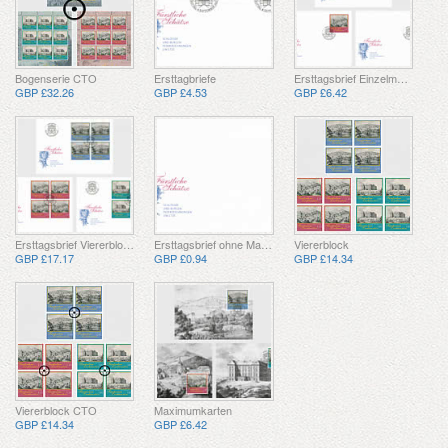
Bogenserie CTO
Ersttagbriefe
Ersttagsbrief Einzelmarken
GBP £32.26
GBP £4.53
GBP £6.42
Ersttagsbrief Viererblock
Ersttagsbrief ohne Marken
Viererblock
GBP £17.17
GBP £0.94
GBP £14.34
Viererblock CTO
Maximumkarten
GBP £14.34
GBP £6.42