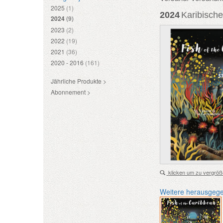
2025
(1)
2024
Karibische
2024
(9)
2023
(2)
2022
(19)
2021
(36)
2020 - 2016
(161)
Jährliche Produkte >
Abonnement >
klicken um zu vergröß
Weitere herausgeg