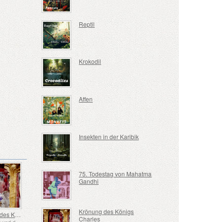
Reptil
Krokodil
Affen
Insekten in der Karibik
75. Todestag von Mahatma
Gandhi
Krönung des Königs
Krönung des Königs Charles
Charles
St. Vincent und die Grenadinen