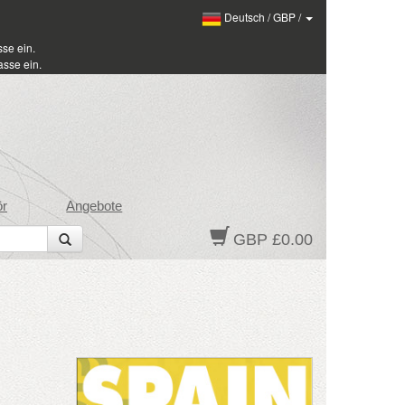
Deutsch
/
GBP
/
se ein.
sse ein.
ör
Angebote
GBP £0.00