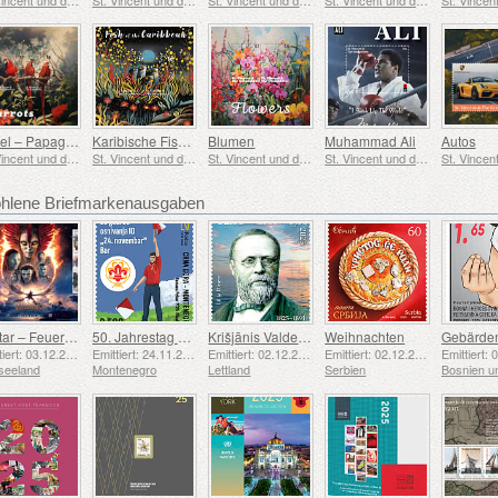
Vögel – Papageien
Karibische Fische
Blumen
Muhammad Ali
Autos
St. Vincent und die Grenadinen
St. Vincent und die Grenadinen
St. Vincent und die Grenadinen
St. Vincent und die Grenadinen
lene Briefmarkenausgaben
Avatar – Feuer und Asche
50. Jahrestag der Gründung der Pfadfindergruppe „24. November Bar Scout“
Krišjānis Valdemārs
Weihnachten
Emittiert: 03.12.2025
Emittiert: 24.11.2025
Emittiert: 02.12.2025
Emittiert: 02.12.2025
seeland
Montenegro
Lettland
Serbien