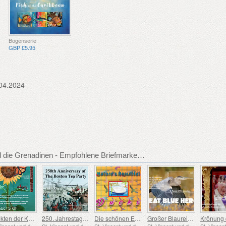
Bogenserie
GBP £5.95
04.2024
St. Vincent und die Grenadinen - Empfohlene Briefmarkenausgaben
Insekten der Karibik
250. Jahrestag der Boston Tea Party
Die schönen Enten der Natur
Großer Blaureiher
St. Vincent und die Grenadinen
St. Vincent und die Grenadinen
St. Vincent und die Grenadinen
St. Vincent und die Grenadinen