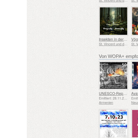
Insekten in der Karibik
St. Vincent und die Grenadinen
Von WOPA+ empfoh
UNESCO-Repräsentative Liste des Immateriellen Kulturerbes der Menschheit – Schmiedetradition in Gyumri
Emittiert: 28.11.2025
Armenien
Neu