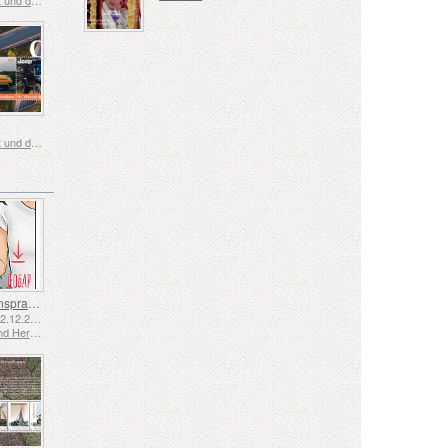
St. Vincent und die Grenadinen
Gebärdensprache - Gut
Emittiert: 02.12.2025
Bosnien und Herzegowina - Republik Srpska