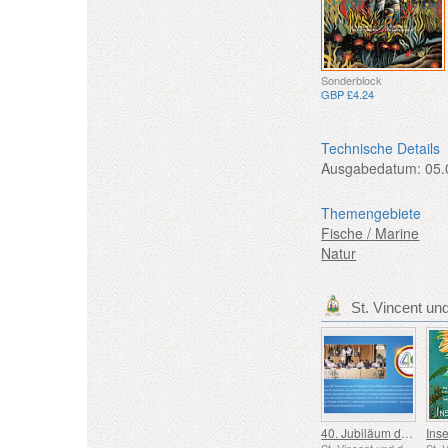
Sonderblock
GBP £4.24
Technische Details
Ausgabedatum:
05.
Themengebiete
Fische / Marine
Natur
40. Jubiläum der ECCB
St. Vincent und die Grenadinen