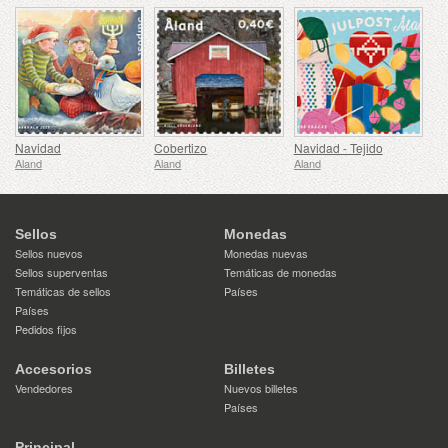
Navidad
Cobertizo
Navidad - Tejido
Aland
Aland
Aland
Sellos
Monedas
Sellos nuevos
Monedas nuevas
Sellos superventas
Temáticas de monedas
Temáticas de sellos
Países
Países
Pedidos fijos
Accesorios
Billetes
Vendedores
Nuevos billetes
Países
Principal