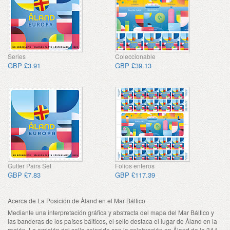
Series
Coleccionable
GBP £3.91
GBP £39.13
Gutter Pairs Set
Folios enteros
GBP £7.83
GBP £117.39
Acerca de La Posición de Åland en el Mar Báltico
Mediante una interpretación gráfica y abstracta del mapa del Mar Báltico y
las banderas de los países bálticos, el sello destaca el lugar de Åland en la
región. La emisión del sello coincide con la celebración en Åland de la 34.ª