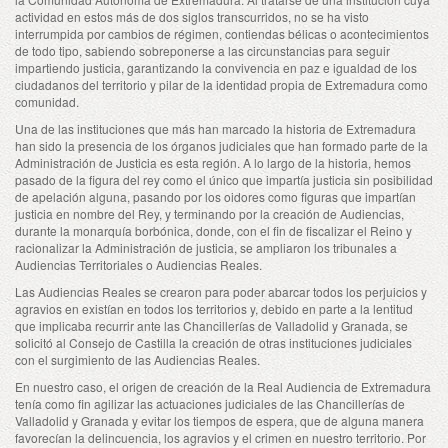
actividad en estos más de dos siglos transcurridos, no se ha visto
interrumpida por cambios de régimen, contiendas bélicas o acontecimientos
de todo tipo, sabiendo sobreponerse a las circunstancias para seguir
impartiendo justicia, garantizando la convivencia en paz e igualdad de los
ciudadanos del territorio y pilar de la identidad propia de Extremadura como
comunidad.
Una de las instituciones que más han marcado la historia de Extremadura
han sido la presencia de los órganos judiciales que han formado parte de la
Administración de Justicia es esta región. A lo largo de la historia, hemos
pasado de la figura del rey como el único que impartía justicia sin posibilidad
de apelación alguna, pasando por los oidores como figuras que impartían
justicia en nombre del Rey, y terminando por la creación de Audiencias,
durante la monarquía borbónica, donde, con el fin de fiscalizar el Reino y
racionalizar la Administración de justicia, se ampliaron los tribunales a
Audiencias Territoriales o Audiencias Reales.
Las Audiencias Reales se crearon para poder abarcar todos los perjuicios y
agravios en existían en todos los territorios y, debido en parte a la lentitud
que implicaba recurrir ante las Chancillerías de Valladolid y Granada, se
solicitó al Consejo de Castilla la creación de otras instituciones judiciales
con el surgimiento de las Audiencias Reales.
En nuestro caso, el origen de creación de la Real Audiencia de Extremadura
tenía como fin agilizar las actuaciones judiciales de las Chancillerías de
Valladolid y Granada y evitar los tiempos de espera, que de alguna manera
favorecían la delincuencia, los agravios y el crimen en nuestro territorio. Por