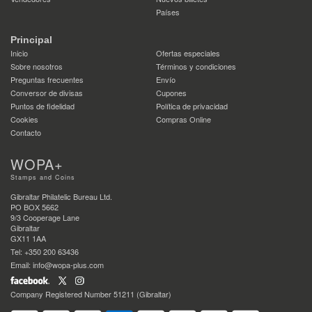
Países
Principal
Inicio
Ofertas especiales
Sobre nosotros
Términos y condiciones
Preguntas frecuentes
Envío
Conversor de divisas
Cupones
Puntos de fidelidad
Política de privacidad
Cookies
Compras Online
Contacto
WOPA+
Stamps and Coins
Gibraltar Philatelic Bureau Ltd.
PO BOX 5662
9/3 Cooperage Lane
Gibraltar
GX11 1AA
Tel: +350 200 63436
Email: info@wopa-plus.com
Company Registered Number 51211 (Gibraltar)