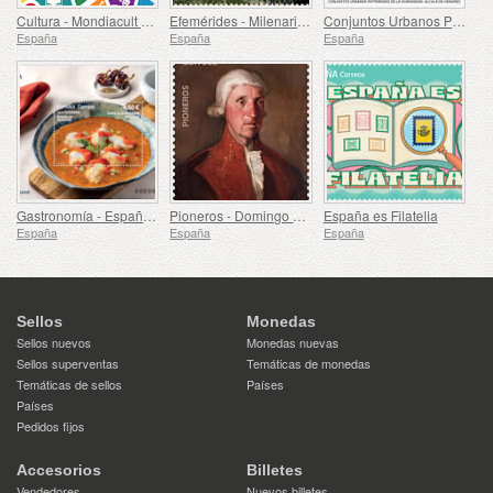
Cultura - Mondiacult 25 España, Barcelona
Efemérides - Milenario del Monasterio de Montserrat, Barcelona
Conjuntos Urbanos Patrimonio de la Humanidad - Alcalá de Henares
España
España
España
Gastronomía - España en 19 Platos, Melilla, Rape a la Rusadir
Pioneros - Domingo de Bonechea
España es Filatelia
España
España
España
Sellos
Monedas
Sellos nuevos
Monedas nuevas
Sellos superventas
Temáticas de monedas
Temáticas de sellos
Países
Países
Pedidos fijos
Accesorios
Billetes
Vendedores
Nuevos billetes