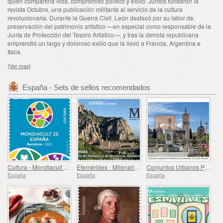
quien compartiría vida, compromiso político y exilio. Juntos fundaron la
revista Octubre, una publicación militante al servicio de la cultura
revolucionaria. Durante la Guerra Civil, León destacó por su labor de
preservación del patrimonio artístico —en especial como responsable de la
Junta de Protección del Tesoro Artístico—, y tras la derrota republicana
emprendió un largo y doloroso exilio que la llevó a Francia, Argentina e
Italia.
[Ver mas]
España - Sets de sellos recomendados
Cultura - Mondiacult 25 España, Barcelona
Efemérides - Milenario del Monasterio de Montserrat, Barcelona
Conjuntos Urbanos Patrimonio de la Humanidad - Alcalá de Henares
España
España
España