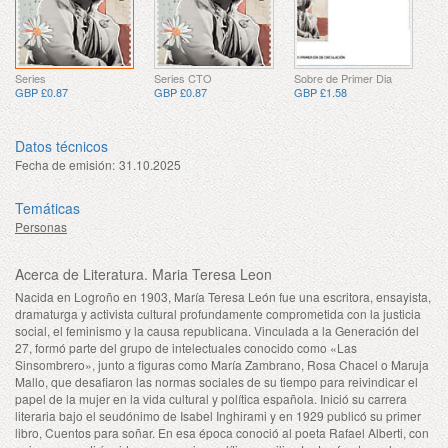
Series
Series CTO
Sobre de Primer Dia
GBP £0.87
GBP £0.87
GBP £1.58
Datos técnicos
Fecha de emisión:
31.10.2025
Temáticas
Personas
Acerca de Literatura. Maria Teresa Leon
Nacida en Logroño en 1903, María Teresa León fue una escritora, ensayista,
dramaturga y activista cultural profundamente comprometida con la justicia
social, el feminismo y la causa republicana. Vinculada a la Generación del
27, formó parte del grupo de intelectuales conocido como «Las
Sinsombrero», junto a figuras como María Zambrano, Rosa Chacel o Maruja
Mallo, que desafiaron las normas sociales de su tiempo para reivindicar el
papel de la mujer en la vida cultural y política española. Inició su carrera
literaria bajo el seudónimo de Isabel Inghirami y en 1929 publicó su primer
libro, Cuentos para soñar. En esa época conoció al poeta Rafael Alberti, con