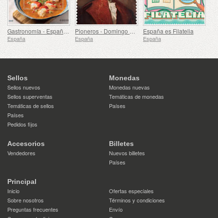
Gastronomía - España en 19 Platos, Melilla, Rape a la Rusadir
Pioneros - Domingo de Bonechea
España es Filatelia
España
España
España
Sellos
Monedas
Sellos nuevos
Monedas nuevas
Sellos superventas
Temáticas de monedas
Temáticas de sellos
Países
Países
Pedidos fijos
Accesorios
Billetes
Vendedores
Nuevos billetes
Países
Principal
Inicio
Ofertas especiales
Sobre nosotros
Términos y condiciones
Preguntas frecuentes
Envío