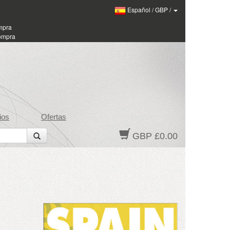
Español
/
GBP
/
ompra
compra
ios
Ofertas
GBP £0.00