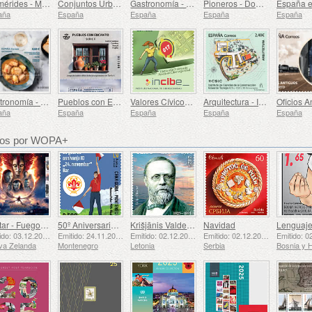
Efemérides - Milenario del Monasterio de Montserrat, Barcelona
Conjuntos Urbanos Patrimonio de la Humanidad - Alcalá de Henares
Gastronomía - España en 19 Platos, Melilla, Rape a la Rusadir
Pioneros - Domingo de Bonechea
aña
España
España
España
España
Gastronomía - España en 19 Platos, Ceuta, Estofado de Atún con Patatas
Pueblos con Encanto
Valores Cívicos - Ciberseguridad
Arquitectura - Instituto de Ciencias de la Construcción EduardoTorroja, 90 Aniversario
aña
España
España
España
España
dos por WOPA+
Avatar - Fuego y Ceniza
50º Aniversario de la Fundación del Bar Scout 24 de Noviembre
Krišjānis Valdemārs
Navidad
Emitido: 03.12.2025
Emitido: 24.11.2025
Emitido: 02.12.2025
Emitido: 02.12.2025
va Zelanda
Montenegro
Letonia
Serbia