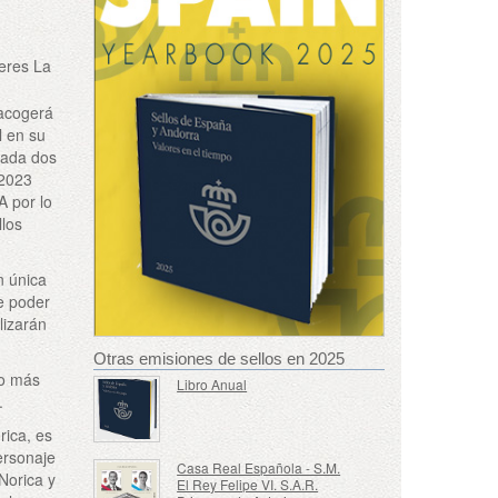
teres La
 acogerá
l en su
cada dos
 2023
A por lo
llos
n única
e poder
lizarán
Otras emisiones de sellos en 2025
co más
Libro Anual
.
rica, es
ersonaje
Casa Real Española - S.M.
 Norica y
El Rey Felipe VI. S.A.R.