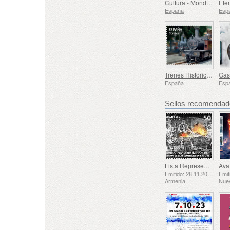
Cultura - Mondiacult 25 España, Barcelona
España
Esp
Trenes Históricos - Tren de Vapor de Euskotren
España
Esp
Sellos recomenda
Lista Representativa del Patrimonio Cultural Inmaterial de la Humanidad de la UNESCO - La Tradición de la Herrería en Gyumri
Emitido: 28.11.2025
Armenia
Nue