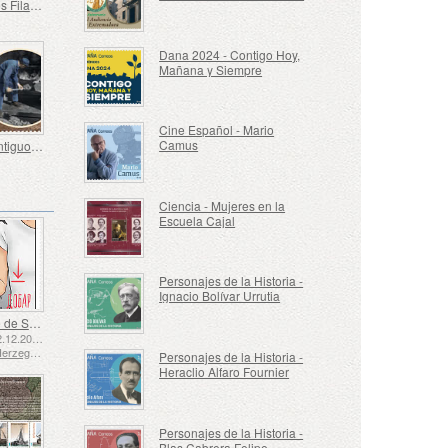
España es Filatelia
Dana 2024 - Contigo Hoy,
Mañana y Siempre
Cine Español - Mario
Camus
Oficios Antiguos - Fogonero
Ciencia - Mujeres en la
Escuela Cajal
Personajes de la Historia -
Ignacio Bolívar Urrutia
Lenguaje de Señas - Bueno
Emitido: 02.12.2025
Bosnia y Herzegovina - República de Srpska
Personajes de la Historia -
Heraclio Alfaro Fournier
Personajes de la Historia -
Blas Cabrera Felipe