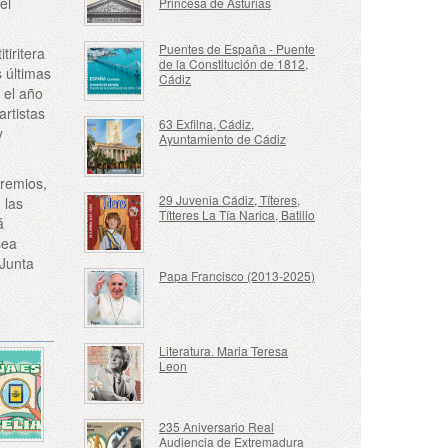
el
Princesa de Asturias
Puentes de España - Puente
tiritera
de la Constitución de 1812,
 últimas
Cádiz
 el año
rtistas
63 Exfilna, Cádiz,
y
Ayuntamiento de Cádiz
remios,
29 Juvenia Cádiz, Títeres,
 las
Títteres La Tía Narica, Batillo
á
sea
 Junta
Papa Francisco (2013-2025)
Literatura. Maria Teresa
Leon
235 Aniversario Real
Audiencia de Extremadura