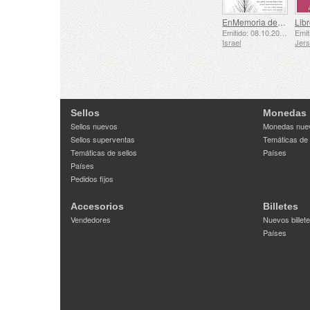
EnMemoria de los Caídos y Asesinados el 7 de Octubre de 2023
Libr
Emitido: 08.10.2025
Israel
Jer
Sellos
Monedas
Sellos nuevos
Monedas nue
Sellos superventas
Temáticas de
Temáticas de sellos
Países
Países
Pedidos fijos
Accesorios
Billetes
Vendedores
Nuevos billet
Países