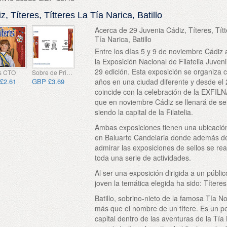
, Títeres, Títteres La Tía Narica, Batillo
Acerca de 29 Juvenia Cádiz, Títeres, Tít
Tía Narica, Batillo
Entre los días 5 y 9 de noviembre Cádiz
la Exposición Nacional de Filatelia Juveni
29 edición. Esta exposición se organiza 
s CTO
Sobre de Primer Dia
£2.61
GBP £3.69
años en una ciudad diferente y desde el
coincide con la celebración de la EXFILN
que en noviembre Cádiz se llenará de se
siendo la capital de la Filatelia.
Ambas exposiciones tienen una ubicació
en Baluarte Candelaria donde además d
admirar las exposiciones de sellos se rea
toda una serie de actividades.
Al ser una exposición dirigida a un públi
joven la temática elegida ha sido: Títeres
Batillo, sobrino-nieto de la famosa Tía No
más que el nombre de un títere. Es un p
capital dentro de las aventuras de la Tía