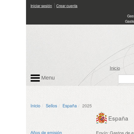
Iniciar sesión
Crear cuenta
Gas
Gaste
Inicio
Menu
Inicio
Sellos
España
2025
España
Envío: Gastos de 
Años de emisión