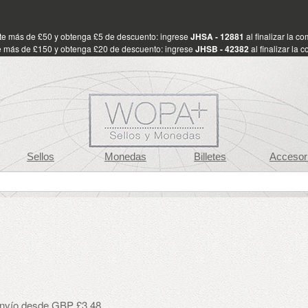
te más de £50 y obtenga £5 de descuento: ingrese
JHSA - 12881
al finalizar la c
 más de £150 y obtenga £20 de descuento: ingrese
JHSB - 42382
al finalizar la 
Sellos
Monedas
Billetes
Accesor
envío desde GBP £3.48