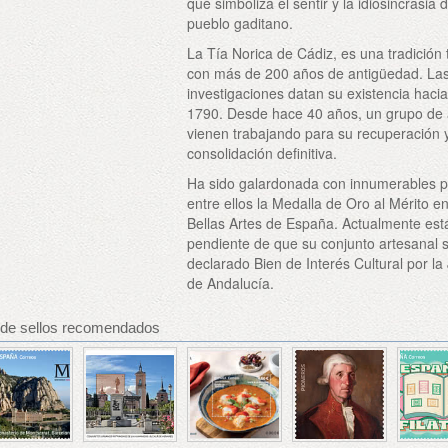
que simboliza el sentir y la idiosincrasia d
pueblo gaditano.
La Tía Norica de Cádiz, es una tradición ti
con más de 200 años de antigüedad. Las
investigaciones datan su existencia hacia
1790. Desde hace 40 años, un grupo de a
vienen trabajando para su recuperación 
consolidación definitiva.
Ha sido galardonada con innumerables p
entre ellos la Medalla de Oro al Mérito en
Bellas Artes de España. Actualmente est
pendiente de que su conjunto artesanal 
declarado Bien de Interés Cultural por la
de Andalucía.
 de sellos recomendados