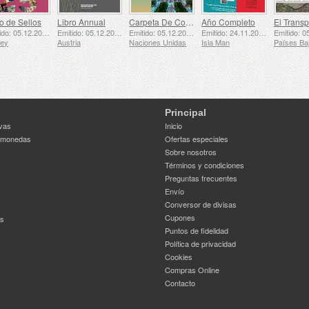
o de Sellos
Libro Annual
Carpeta De Colección Anual (Nueva York)
Año Completo
Emitido: 05.12.2025
Emitido: 05.12.2025
Emitido: 05.12.2025
Emitido: 24.11.2025
sey
Austria
Naciones Unidas
Isla Man
Principal
vas
Inicio
 monedas
Ofertas especiales
Sobre nosotros
Términos y condiciones
Preguntas frecuentes
Envío
Conversor de divisas
Cupones
es
Puntos de fidelidad
Política de privacidad
Cookies
Compras Online
Contacto