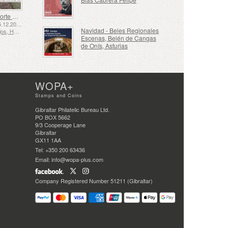
El Transporte Marítimo en los Siglos XVII y XVIII – El Transporte de Turba
Emitido: 05.12.2025
Navidad - Beles Regionales
Países Bajos, Holanda
Escenas, Belén de Cangas
de Onís, Asturias
WOPA+
Stamps and Coins
Gibraltar Philatelic Bureau Ltd.
PO BOX 5662
9/3 Cooperage Lane
Gibraltar
GX11 1AA
Tel: +350 200 63436
Email: info@wopa-plus.com
Company Registered Number 51211 (Gibraltar)