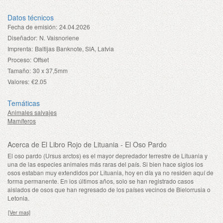
Datos técnicos
Fecha de emisión:
24.04.2026
Diseñador:
N. Vaisnoriene
Imprenta:
Baltijas Banknote, SIA, Latvia
Proceso:
Offset
Tamaño:
30 x 37,5mm
Valores:
€2.05
Temáticas
Animales salvajes
Mamíferos
Acerca de El Libro Rojo de Lituania - El Oso Pardo
El oso pardo (Ursus arctos) es el mayor depredador terrestre de Lituania y
una de las especies animales más raras del país. Si bien hace siglos los
osos estaban muy extendidos por Lituania, hoy en día ya no residen aquí de
forma permanente. En los últimos años, solo se han registrado casos
aislados de osos que han regresado de los países vecinos de Bielorrusia o
Letonia.
[Ver mas]