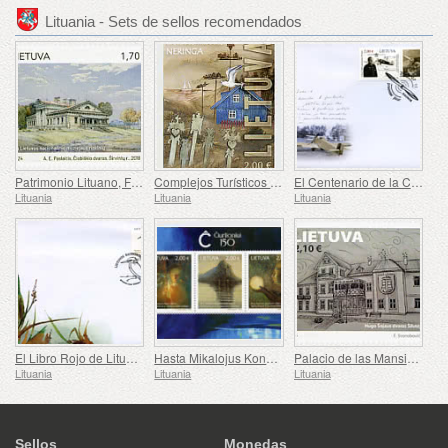
Lituania - Sets de sellos recomendados
Patrimonio Lituano, Fincas
Complejos Turísticos Lituanos - Neringa
El Centenario de la Construcción del Avión ANBO
Lituania
Lituania
Lituania
El Libro Rojo de Lituania - Aves
Hasta Mikalojus Konstantinas Čiurlionis - 150
Palacio de las Mansiones Lituanas
Lituania
Lituania
Lituania
Sellos
Monedas