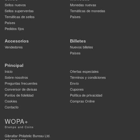
Sellos nuevos
Monedas nuevas
Sellos superventas
Temáticas de monedas
Temáticas de sellos
Países
Países
Pedidos fijos
Accesorios
Billetes
Vendedores
Nuevos billetes
Países
Principal
Inicio
Ofertas especiales
Sobre nosotros
Términos y condiciones
Preguntas frecuentes
Envío
Conversor de divisas
Cupones
Puntos de fidelidad
Política de privacidad
Cookies
Compras Online
Contacto
WOPA+
Stamps and Coins
Gibraltar Philatelic Bureau Ltd.