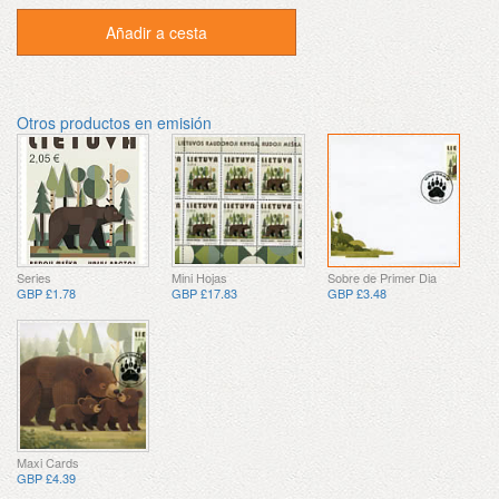
Añadir a cesta
Otros productos en emisión
Series
Mini Hojas
Sobre de Primer Dia
GBP £1.78
GBP £17.83
GBP £3.48
Maxi Cards
GBP £4.39