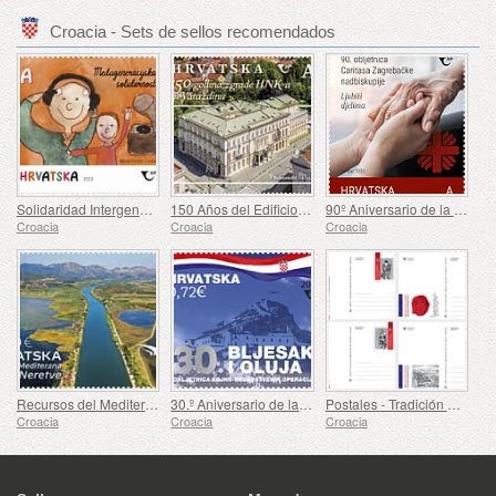
Croacia - Sets de sellos recomendados
Solidaridad Intergeneracional (C)
150 Años del Edificio del Teatro Nacional de Croacia en Varazdin
90º Aniversario de la Creación de Cáritas de la Arquidiócesis de Zagreb (C)
Croacia
Croacia
Croacia
Recursos del Mediterráneo - El Delta del Neretva (C)
30.º Aniversario de las Operaciones Militares y Policiales Flash and Storm (C)
Postales - Tradición Militar Croata
Croacia
Croacia
Croacia