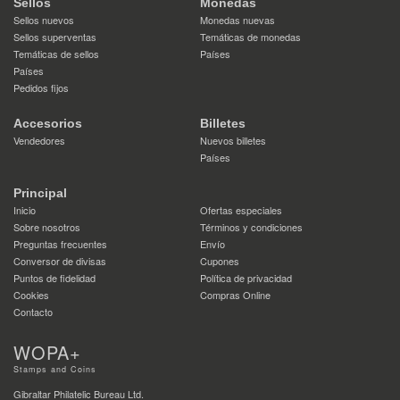
Sellos
Monedas
Sellos nuevos
Monedas nuevas
Sellos superventas
Temáticas de monedas
Temáticas de sellos
Países
Países
Pedidos fijos
Accesorios
Billetes
Vendedores
Nuevos billetes
Países
Principal
Inicio
Ofertas especiales
Sobre nosotros
Términos y condiciones
Preguntas frecuentes
Envío
Conversor de divisas
Cupones
Puntos de fidelidad
Política de privacidad
Cookies
Compras Online
Contacto
WOPA+
Stamps and Coins
Gibraltar Philatelic Bureau Ltd.