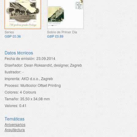
Series
Sobre de Primer Dia
GBP £0.36
GBP £0.89
Datos técnicos
Fecha de emisión:
23.09.2014
Diseñador:
Dean Roksandić, designer, Zagreb
Ilustrador:
-
Imprenta:
AKD d.o.o., Zagreb
Proceso:
Multicolor Offset Printing
Colores:
4 Colours
Tamaño:
35,50 x 34,08 mm
Valores:
0.41
Temáticas
Aniversarios
Arquitectura