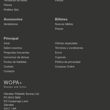
Temáticas de sellos
Países
Países
Pedidos fijos
Accesorios
Billetes
Vendedores
Nuevos billetes
Países
Principal
Inicio
Ofertas especiales
Sobre nosotros
Términos y condiciones
Preguntas frecuentes
Envío
Conversor de divisas
Cupones
Puntos de fidelidad
Política de privacidad
Cookies
Compras Online
Contacto
WOPA+
Stamps and Coins
Gibraltar Philatelic Bureau Ltd.
PO BOX 5662
9/3 Cooperage Lane
Gibraltar
GX11 1AA