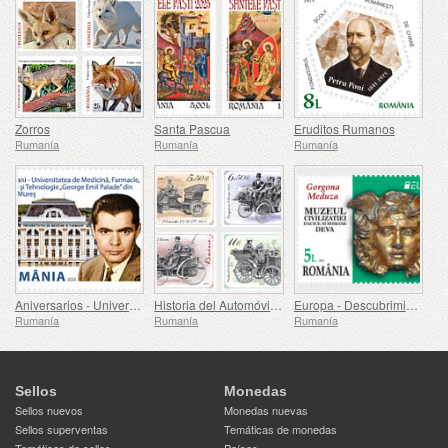
Zorros
Santa Pascua
Eruditos Rumanos
Rumanía
Rumanía
Rumanía
Aniversarios - Universidad de Medicina, Farmacia, Ciencia y Tecnología George Emil Palade de Targu Mures
Historia del Automóvil (II)
Europa - Descubrimientos Arqueológicos Nacionales
Rumanía
Rumanía
Rumanía
Sellos
Monedas
Sellos nuevos
Monedas nuevas
Sellos superventas
Temáticas de monedas