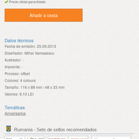
Precio oficial garantizado
Añadir a cesta
Datos técnicos
Fecha de emisión:
25.09.2013
Diseñador:
Mihai Vamasescu
Ilustrador:
-
Imprenta:
-
Proceso:
offset
Colores:
4 colours
Tamaño:
116 x 88 mm / 48 x 33 mm
Valores:
9.10 LEI
Temáticas
Aniversarios
Rumanía - Sets de sellos recomendados