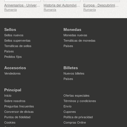
Aniversarios - Universidad de Medicina, Farmacia, Ciencia y Tecnología George Emil Palade de Targu Mures
Historia del Automóvil (II)
Europa - Descubrimientos Arqueológicos Nacionales
Rumanía
Rumanía
Rumanía
Sellos
Monedas
Sellos nuevos
Monedas nuevas
Sellos superventas
Temáticas de monedas
Temáticas de sellos
Países
Países
Pedidos fijos
Accesorios
Billetes
Vendedores
Nuevos billetes
Países
Principal
Inicio
Ofertas especiales
Sobre nosotros
Términos y condiciones
Preguntas frecuentes
Envío
Conversor de divisas
Cupones
Puntos de fidelidad
Política de privacidad
Cookies
Compras Online