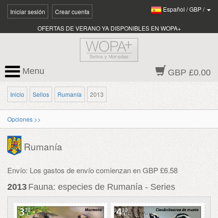
Español
/
GBP
/
Iniciar sesión
Crear cuenta
OFERTAS DE VERANO YA DISPONIBLES EN WOPA+
Menu
GBP £0.00
Inicio
Sellos
Rumanía
2013
Opciones >>
Rumanía
Envío: Los gastos de envío comienzan en GBP £6.58
2013
Fauna: especies de Rumanía - Series