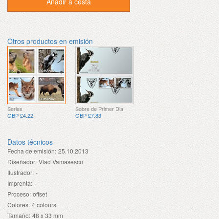
Añadir a cesta
Otros productos en emisión
Series
Sobre de Primer Dia
GBP £4.22
GBP £7.83
Datos técnicos
Fecha de emisión:
25.10.2013
Diseñador:
Vlad Vamasescu
Ilustrador:
-
Imprenta:
-
Proceso:
offset
Colores:
4 colours
Tamaño:
48 x 33 mm