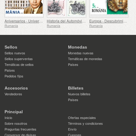
Aniversarios - Universidad de Medicina, Farmacia, Ciencia y Tecnología George Emil Palade de Targu Mures
Historia del Automóvil (II)
Europa - Descubrimientos Arqueológicos Nacionales
Rumanía
Rumanía
Rumanía
Sellos
Monedas
Sellos nuevos
Monedas nuevas
Sellos superventas
Temáticas de monedas
Temáticas de sellos
Países
Países
Pedidos fijos
Accesorios
Billetes
Vendedores
Nuevos billetes
Países
Principal
Inicio
Ofertas especiales
Sobre nosotros
Términos y condiciones
Preguntas frecuentes
Envío
Conversor de divisas
Cupones