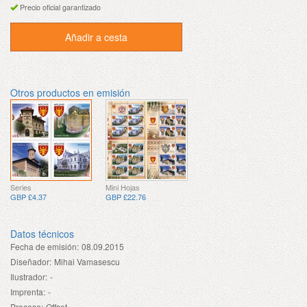
Precio oficial garantizado
Añadir a cesta
Otros productos en emisión
Series
Mini Hojas
GBP £4.37
GBP £22.76
Datos técnicos
Fecha de emisión:
08.09.2015
Diseñador:
Mihai Vamasescu
Ilustrador:
-
Imprenta:
-
Proceso:
Offset