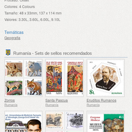
Colores:
4 Colours
Tamaño:
48 x 33mm, 137 x 114 mm
Valores:
3.30L, 3.60L, 6.00L, 9.10L
Temáticas
Geografia
Rumanía - Sets de sellos recomendados
Zorros
Santa Pascua
Eruditos Rumanos
Rumanía
Rumanía
Rumanía