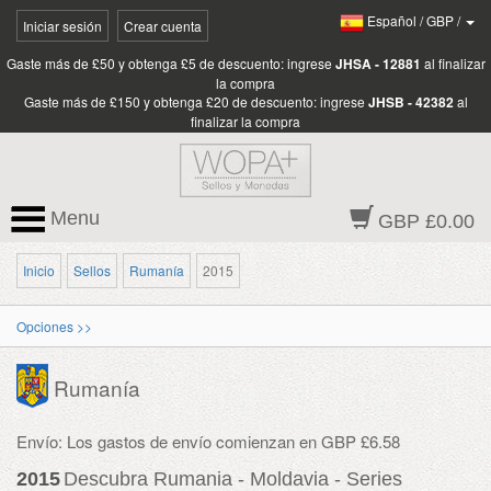
Español
/
GBP
/
Iniciar sesión
Crear cuenta
Gaste más de £50 y obtenga £5 de descuento: ingrese
JHSA - 12881
al finalizar
la compra
Gaste más de £150 y obtenga £20 de descuento: ingrese
JHSB - 42382
al
finalizar la compra
Menu
GBP £0.00
Inicio
Sellos
Rumanía
2015
Opciones >>
Rumanía
Envío: Los gastos de envío comienzan en GBP £6.58
2015
Descubra Rumania - Moldavia - Series