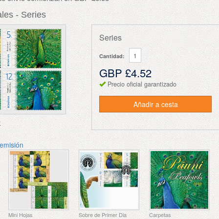
les - Series
Series
Cantidad:
GBP £4.52
Precio oficial garantizado
Añadir a cesta
r
 emisión
Mini Hojas
Sobre de Primer Dia
Carpetas