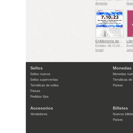
Armenia
Nue
EnMemoria de los Caídos y Asesinados el 7 de Octubre de 2023
Libr
Emitido: 08.10.2025
Israel
Jer
Sellos
Monedas
Sellos nuevos
Monedas nue
Sellos superventas
Temáticas de
Temáticas de sellos
Países
Países
Pedidos fijos
Accesorios
Billetes
Vendedores
Nuevos billet
Países