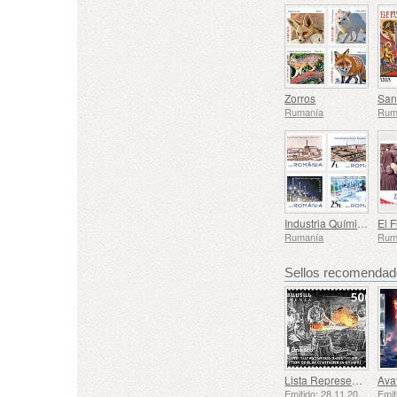
Zorros
San
Rumanía
Rum
Industria Química Rumana - Una Marca País
Rumanía
Rum
Sellos recomenda
Lista Representativa del Patrimonio Cultural Inmaterial de la Humanidad de la UNESCO - La Tradición de la Herrería en Gyumri
Emitido: 28.11.2025