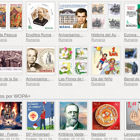
ta Pascua
Eruditos Rumanos
Aniversarios - Universidad de Medicina, Farmacia, Ciencia y Tecnología George Emil Palade de Targu Mures
Historia del Automóvil (II)
anía
Rumanía
Rumanía
Rumanía
Rumanía
El Fin de la Segunda Guerra Mundial, 80 Años Después
Aniversarios - La Academia de Ciencias Médicas
Las Flores de los Huertos
Día del Niño
anía
Rumanía
Rumanía
Rumanía
Rumanía
dos por WOPA+
Avatar - Fuego y Ceniza
50º Aniversario de la Fundación del Bar Scout 24 de Noviembre
Krišjānis Valdemārs
Navidad
Emitido: 03.12.2025
Emitido: 24.11.2025
Emitido: 02.12.2025
Emitido: 02.12.2025