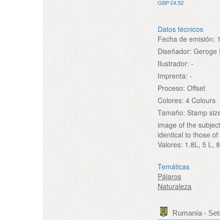
GBP £4.52
Datos técnicos
Fecha de emisión:
Diseñador:
Geroge 
Ilustrador:
-
Imprenta:
-
Proceso:
Offset
Colores:
4 Colours
Tamaño:
Stamp size
image of the subject
identical to those 
Valores:
1.8L, 5 L, 
Temáticas
Pájaros
Naturaleza
Rumanía - Set