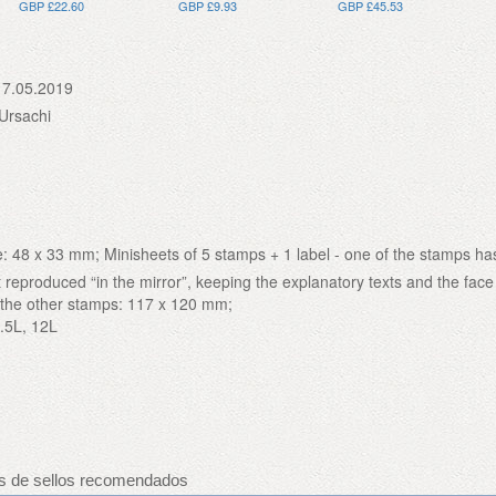
GBP £22.60
GBP £9.93
GBP £45.53
17.05.2019
Ursachi
: 48 x 33 mm; Minisheets of 5 stamps + 1 label - one of the stamps ha
 reproduced “in the mirror”, keeping the explanatory texts and the face
of the other stamps: 117 x 120 mm;
8.5L, 12L
s de sellos recomendados