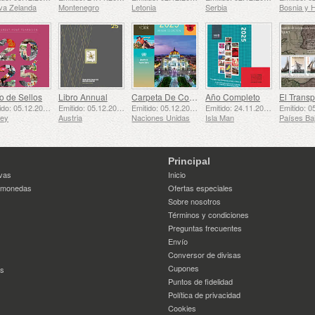
va Zelanda
Montenegro
Letonia
Serbia
o de Sellos
Libro Annual
Carpeta De Colección Anual (Nueva York)
Año Completo
Emitido: 05.12.2025
Emitido: 05.12.2025
Emitido: 05.12.2025
Emitido: 24.11.2025
sey
Austria
Naciones Unidas
Isla Man
Principal
vas
Inicio
 monedas
Ofertas especiales
Sobre nosotros
Términos y condiciones
Preguntas frecuentes
Envío
Conversor de divisas
Cupones
es
Puntos de fidelidad
Política de privacidad
Cookies