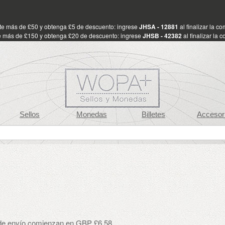
te más de £50 y obtenga £5 de descuento: ingrese
JHSA - 12881
al finalizar la c
 más de £150 y obtenga £20 de descuento: ingrese
JHSB - 42382
al finalizar la 
Sellos
Monedas
Billetes
Accesor
 de envío comienzan en GBP £6.58