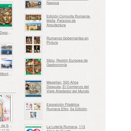
Napoca
Edición Conjunta Rumanía-
Malta, Palacios de
Arquitectura
Europa - Descubrimientos Arqueológicos Nacionales
Rumanos Gobernantes en
Pintura
Sibiu, Región Europea de
Gastronomía
Banat de Montaña
Magellan, 500 Años
Después, El Comienzo del
Viaje Alrededor del Mundo
Exposición Filatélica
Rumana Efiro, 5a Edición
Lenguaje de Señas - Bueno
La Lotería Rumana, 113
Emitido: 02.12.2025
Años de Suerte