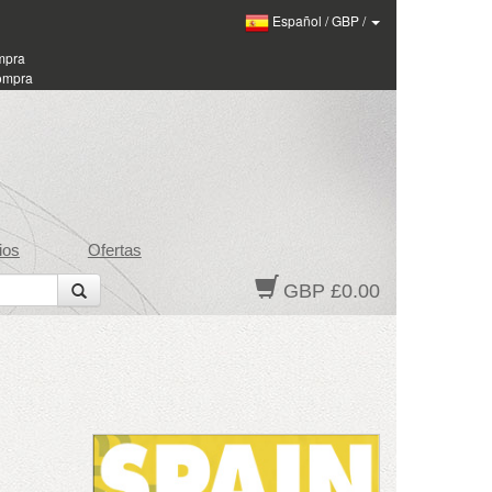
Español
/
GBP
/
ompra
compra
ios
Ofertas
GBP £0.00