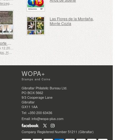
Bosnia y Herzegovina - República de Srpska
Las Flores de la Montaña,
Monte Cozia
El Transporte Marítimo en los Siglos XVII y XVIII – El Transporte de Turba
Emitido: 05.12.2025
Países Bajos, Holanda
WOPA+
Stamps and Coins
Gibraltar Philatelic Bureau Ltd.
PO BOX 5662
9/3 Cooperage Lane
Gibraltar
GX11 1AA
Tel: +350 200 63436
Email: info@wopa-plus.com
Company Registered Number 51211 (Gibraltar)