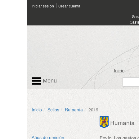
Iniciar sesión
Crear cuenta
Gas
Gaste
Inicio
Menu
Inicio
Sellos
Rumanía
2019
Rumanía
Envío: Los gastos
Años de emisión