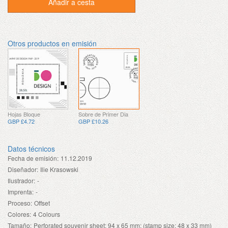
Añadir a cesta
Otros productos en emisión
Hojas Bloque
Sobre de Primer Dia
GBP £4.72
GBP £10.26
Datos técnicos
Fecha de emisión:
11.12.2019
Diseñador:
Ilie Krasowski
Ilustrador:
-
Imprenta:
-
Proceso:
Offset
Colores:
4 Colours
Tamaño:
Perforated souvenir sheet: 94 x 65 mm; (stamp size: 48 x 33 mm)