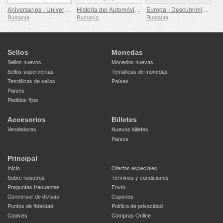
Aniversarios - Universidad de Medicina, Farmacia, Ciencia y Tecnología George Emil Palade de Targu Mures
Historia del Automóvil (II)
Europa - Descubrimientos Arqueológicos Nacionales
Rumanía
Rumanía
Rumanía
Sellos
Monedas
Sellos nuevos
Monedas nuevas
Sellos superventas
Temáticas de monedas
Temáticas de sellos
Países
Países
Pedidos fijos
Accesorios
Billetes
Vendedores
Nuevos billetes
Países
Principal
Inicio
Ofertas especiales
Sobre nosotros
Términos y condiciones
Preguntas frecuentes
Envío
Conversor de divisas
Cupones
Puntos de fidelidad
Política de privacidad
Cookies
Compras Online