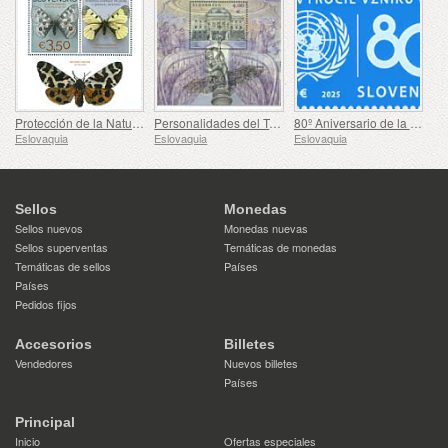
Protección de la Naturaleza - La Colección de Mariposas en el Museo de Eslovaquia Central, Banská Bystrica
Personalidades del Teatro Nacional Eslovaco.
80º Aniversario de la Fundación de las Naciones Unidas
Eslovaquia
Eslovaquia
Eslovaquia
Sellos
Monedas
Sellos nuevos
Monedas nuevas
Sellos superventas
Temáticas de monedas
Temáticas de sellos
Países
Países
Pedidos fijos
Accesorios
Billetes
Vendedores
Nuevos billetes
Países
Principal
Inicio
Ofertas especiales