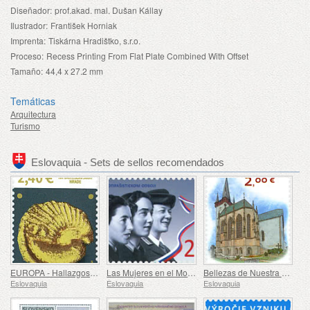
Diseñador:
prof.akad. mal. Dušan Kállay
Ilustrador:
František Horniak
Imprenta:
Tiskárna Hradištko, s.r.o.
Proceso:
Recess Printing From Flat Plate Combined With Offset
Tamaño:
44,4 x 27.2 mm
Temáticas
Arquitectura
Turismo
Eslovaquia - Sets de sellos recomendados
EUROPA - Hallazgos Celtas en el Castillo de Bratislava
Las Mujeres en el Movimiento de Resistencia Antifascista
Bellezas de Nuestra Patria - Una Capilla Gótica en Spišský Štvrtok
Eslovaquia
Eslovaquia
Eslovaquia