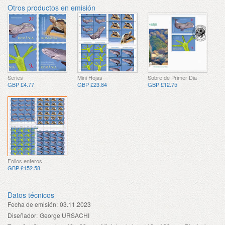
Otros productos en emisión
Series
Mini Hojas
Sobre de Primer Dia
GBP £4.77
GBP £23.84
GBP £12.75
Folios enteros
GBP £152.58
Datos técnicos
Fecha de emisión:
03.11.2023
Diseñador:
George URSACHI