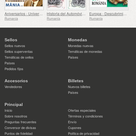
Aniversarios - Universidad de Medicina, Farmacia, Ciencia y Tecnología George Emil Palade de Targu Mures
Historia del Automóvil (II)
Europa - Descubrimientos Arqueológicos Nacionales
Rumanía
Rumanía
Rumanía
Sellos
Monedas
Sellos nuevos
Monedas nuevas
Sellos superventas
Temáticas de monedas
Temáticas de sellos
Países
Países
Pedidos fijos
Accesorios
Billetes
Vendedores
Nuevos billetes
Países
Principal
Inicio
Ofertas especiales
Sobre nosotros
Términos y condiciones
Preguntas frecuentes
Envío
Conversor de divisas
Cupones
Puntos de fidelidad
Política de privacidad