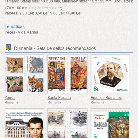
Tamaño:
Stamp size: 48 x 33 mm, Minisheet size: 112 x 133 mm, Block sizes:
170 x 160 mm ( in philatelic folder)
Valores:
2,30 Lei; 3,50 Lei; 9,00 Lei; 14,00 Lei
Temáticas
Peces / Vida Marina
Rumanía - Sets de sellos recomendados
Zorros
Santa Pascua
Eruditos Rumanos
Rumanía
Rumanía
Rumanía