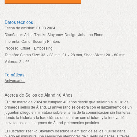
Datos técnicos
Fecha de emisión:
01.03.2024
Diseñador:
Artist: Tzenko Stoyanov, Design: Johanna Finne
Imprenta:
Cartor Security Printers
Proceso:
Offset + Embossing
Tamaño:
Stamp Size: 33 × 28 mm, 21 × 28 mm, Sheet Size: 120 × 80 mm
Valores:
2 × €6
Temáticas
Aniversarios
Acerca de Sellos de Aland 40 Años
El 1 de marzo de 2024 se cumplen 40 años desde que salieron a la luz los
primeros sellos de Åland. El aniversario se celebra con el lanzamiento de un
juguetón pliego en miniatura sobre el tema de la comunicación sin fronteras,
donde la historia y la tradición se encuentran con el futuro y la innovación,
mezclados con imágenes de Åland y elementos postales.
El ilustrador Tzenko Stoyanov describe la emisión de sellos: "Quise dar al
pliego en miniatura una sensación atemporal, de cuento de hadas, a través