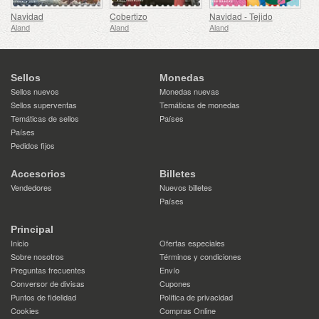
Navidad
Cobertizo
Navidad - Tejido
Aland
Aland
Aland
Sellos
Monedas
Sellos nuevos
Monedas nuevas
Sellos superventas
Temáticas de monedas
Temáticas de sellos
Países
Países
Pedidos fijos
Accesorios
Billetes
Vendedores
Nuevos billetes
Países
Principal
Inicio
Ofertas especiales
Sobre nosotros
Términos y condiciones
Preguntas frecuentes
Envío
Conversor de divisas
Cupones
Puntos de fidelidad
Política de privacidad
Cookies
Compras Online