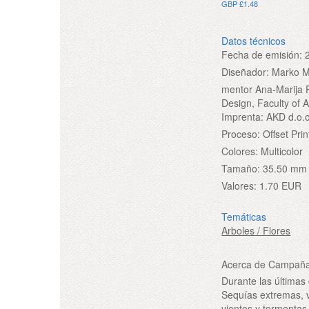
GBP £1.48
Datos técnicos
Fecha de emisión:
Diseñador:
Marko M
mentor Ana-Marija P
Design, Faculty of A
Imprenta:
AKD d.o.o
Proceso:
Offset Prin
Colores:
Multicolor
Tamaño:
35.50 mm
Valores:
1.70 EUR
Temáticas
Arboles / Flores
Acerca de Campaña C
Durante las últimas
Sequías extremas, v
vientos y tormentas