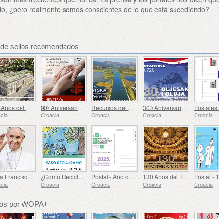
do, ¿pero realmente somos conscientes de lo que está sucediendo?
s de sellos recomendados
150 Años del Edificio del Teatro Nacional de Croacia en Varazdin
90º Aniversario de la Creación de Cáritas de la Arquidiócesis de Zagreb (C)
Recursos del Mediterráneo - El Delta del Neretva (C)
30.º Aniversario de las Operaciones Militares y Policiales Flash and Storm (C)
cia
Croacia
Croacia
Croacia
Croacia
Papa Francisco - Jorge Mario Bergoglio (1936 – 2025) (C)
¿Cómo Reciclamos?
Postal - Año de la Farmacia en Croacia
130 Años del Teatro Nacional Croata en Zagreb (C)
cia
Croacia
Croacia
Croacia
Croacia
dos por WOPA+