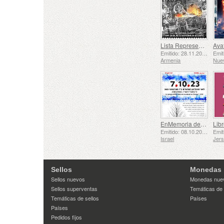
Lista Representativa del Patrimonio Cultural Inmaterial de la Humanidad de la UNESCO - La Tradición de la Herrería en Gyumri
Emitido: 28.11.2025
Armenia
Nue
EnMemoria de los Caídos y Asesinados el 7 de Octubre de 2023
Libr
Emitido: 08.10.2025
Israel
Jer
Sellos
Monedas
Sellos nuevos
Monedas nue
Sellos superventas
Temáticas de
Temáticas de sellos
Países
Países
Pedidos fijos