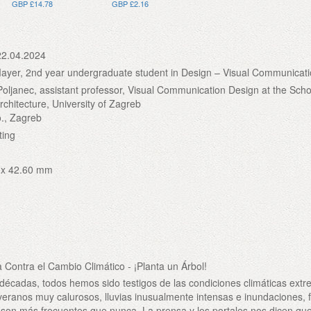
GBP £14.78
GBP £2.16
22.04.2024
ayer, 2nd year undergraduate student in Design – Visual Communicati
oljanec, assistant professor, Visual Communication Design at the Scho
rchitecture, University of Zagreb
., Zagreb
ting
 x 42.60 mm
ontra el Cambio Climático - ¡Planta un Árbol!
 décadas, todos hemos sido testigos de las condiciones climáticas ext
eranos muy calurosos, lluvias inusualmente intensas e inundaciones, 
 son más frecuentes que nunca. La prensa y los portales nos dicen que