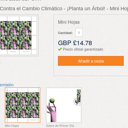
ntra el Cambio Climático - ¡Planta un Árbol! - Mini Ho
Mini Hojas
Cantidad:
GBP £14.78
Precio oficial garantizado
Añadir a cesta
r
 emisión
Mini Hojas
Sobre de Primer Dia