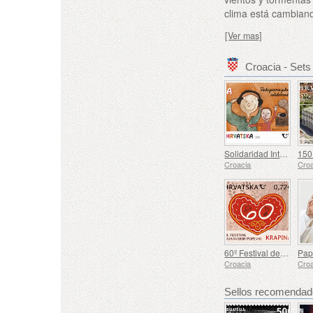
clima está cambian
[Ver mas]
Croacia - Set
Solidaridad Intergeneracional (C)
Croacia
Croa
60º Festival de Canciones Kajkavian Krapina (C)
Croacia
Croa
Sellos recomenda