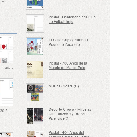
Postal - Centenario del Club
de Fútbol Trnje
El Sello Criptográfico El
Pequeño Zapatero
Postal - 700 Años de la
Postales - Tradición Militar Croata
Muerte de Marco Polo
Música Croata (C)
Deporte Croata - Miroslav
Postal - 130 Años del Centro de Educación para Ciegos Vinko Bek
Ciro Blazevic y Drazen
Petrovic (C)
Postal - 400 Años del
Archivo Estatal de Zadar