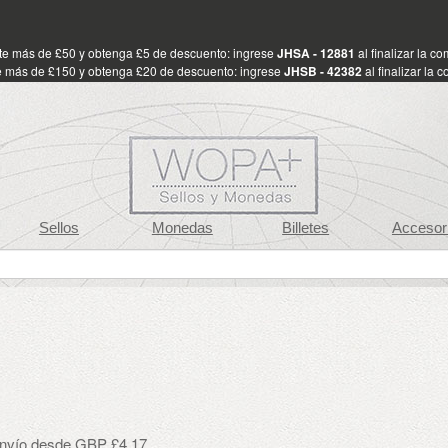
te más de £50 y obtenga £5 de descuento: ingrese
JHSA - 12881
al finalizar la c
 más de £150 y obtenga £20 de descuento: ingrese
JHSB - 42382
al finalizar la 
Sellos
Monedas
Billetes
Accesor
envío desde GBP £4.17