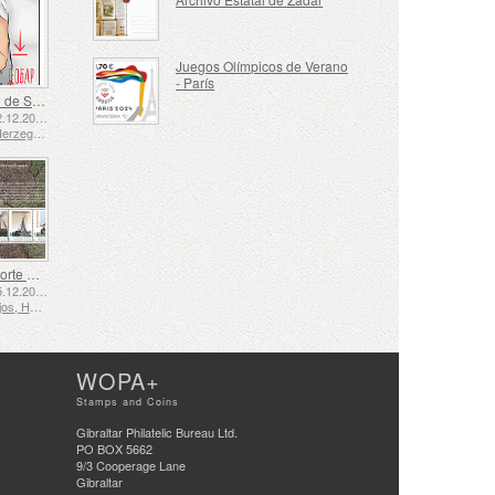
Juegos Olímpicos de Verano
- París
Lenguaje de Señas - Bueno
Emitido: 02.12.2025
Bosnia y Herzegovina - República de Srpska
El Transporte Marítimo en los Siglos XVII y XVIII – El Transporte de Turba
Emitido: 05.12.2025
Países Bajos, Holanda
WOPA+
Stamps and Coins
Gibraltar Philatelic Bureau Ltd.
PO BOX 5662
9/3 Cooperage Lane
Gibraltar