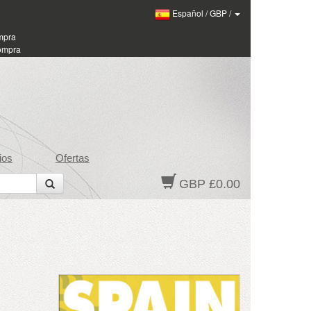
Español
/
GBP
/
ompra
compra
ios
Ofertas
GBP £0.00