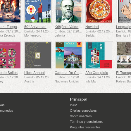
Avatar - Fuego y Ceniza
50º Aniversario de la Fundación del Bar Scout 24 de Noviembre
Krišjānis Valdemārs
Navidad
Emitido: 03.12.2025
Emitido: 24.11.2025
Emitido: 02.12.2025
Emitido: 02.12.2025
va Zelanda
Montenegro
Letonia
Serbia
o de Sellos
Libro Annual
Carpeta De Colección Anual (Nueva York)
Año Completo
Emitido: 05.12.2025
Emitido: 05.12.2025
Emitido: 05.12.2025
Emitido: 24.11.2025
sey
Austria
Naciones Unidas
Isla Man
Principal
vas
Inicio
 monedas
Ofertas especiales
Sobre nosotros
Términos y condiciones
Preguntas frecuentes