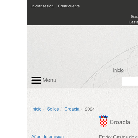
Iniciar sesión
Crear cuenta
Gas
Gaste
Inicio
Menu
Inicio
Sellos
Croacia
2024
Croacia
Envío: Gastos de 
Años de emisión