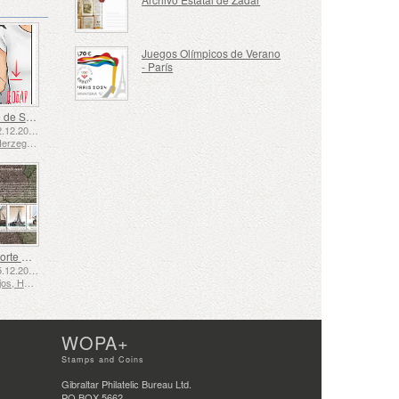
Juegos Olímpicos de Verano
- París
Lenguaje de Señas - Bueno
Emitido: 02.12.2025
Bosnia y Herzegovina - República de Srpska
El Transporte Marítimo en los Siglos XVII y XVIII – El Transporte de Turba
Emitido: 05.12.2025
Países Bajos, Holanda
WOPA+
Stamps and Coins
Gibraltar Philatelic Bureau Ltd.
PO BOX 5662