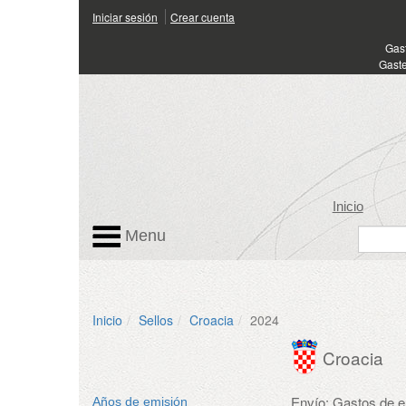
Iniciar sesión
Crear cuenta
Gas
Gaste
Inicio
Menu
Inicio
Sellos
Croacia
2024
Croacia
Envío: Gastos de 
Años de emisión