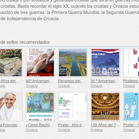
s croatas. Basta recordar el siglo XX, cuando los croatas y Croacia estu
rucción de tres guerras: la Primera Guerra Mundial, la Segunda Guerr
a de Independencia de Croacia.
s de sellos recomendados
150 Años del Edificio del Teatro Nacional de Croacia en Varazdin
90º Aniversario de la Creación de Cáritas de la Arquidiócesis de Zagreb (C)
Recursos del Mediterráneo - El Delta del Neretva (C)
30.º Aniversario de las Operaciones Militares y Policiales Flash and Storm (C)
cia
Croacia
Croacia
Croacia
Croacia
Papa Francisco - Jorge Mario Bergoglio (1936 – 2025) (C)
¿Cómo Reciclamos?
Postal - Año de la Farmacia en Croacia
130 Años del Teatro Nacional Croata en Zagreb (C)
cia
Croacia
Croacia
Croacia
Croacia