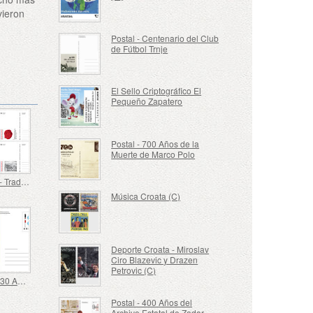
vieron
a
Postal - Centenario del Club
de Fútbol Trnje
El Sello Criptográfico El
Pequeño Zapatero
Postal - 700 Años de la
Muerte de Marco Polo
Postales - Tradición Militar Croata
Música Croata (C)
Deporte Croata - Miroslav
Ciro Blazevic y Drazen
Petrovic (C)
Postal - 130 Años del Centro de Educación para Ciegos Vinko Bek
Postal - 400 Años del
Archivo Estatal de Zadar