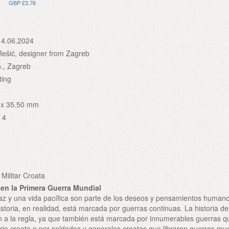
GBP £3.76
14.06.2024
Rešić, designer from Zagreb
., Zagreb
ting
 x 35.50 mm
 4
Militar Croata
 en la Primera Guerra Mundial
az y una vida pacífica son parte de los deseos y pensamientos human
istoria, en realidad, está marcada por guerras continuas. La historia d
n a la regla, ya que también está marcada por innumerables guerras q
torio croata o por soldados y generales croatas que libraron guerras m