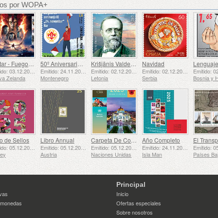
dos por WOPA+
Avatar - Fuego y Ceniza
50º Aniversario de la Fundación del Bar Scout 24 de Noviembre
Krišjānis Valdemārs
Navidad
Emitido: 03.12.2025
Emitido: 24.11.2025
Emitido: 02.12.2025
Emitido: 02.12.2025
va Zelanda
Montenegro
Letonia
Serbia
o de Sellos
Libro Annual
Carpeta De Colección Anual (Nueva York)
Año Completo
Emitido: 05.12.2025
Emitido: 05.12.2025
Emitido: 05.12.2025
Emitido: 24.11.2025
sey
Austria
Naciones Unidas
Isla Man
Principal
vas
Inicio
 monedas
Ofertas especiales
Sobre nosotros