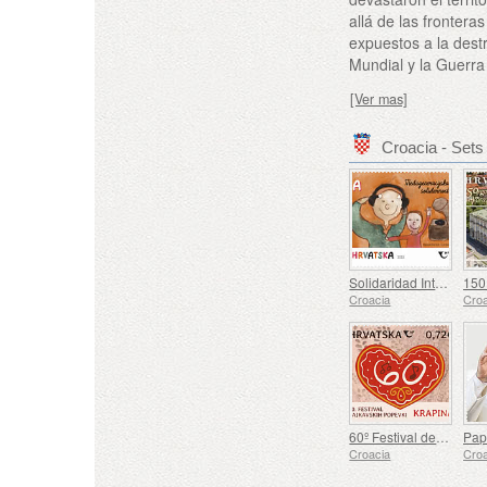
allá de las frontera
expuestos a la dest
Mundial y la Guerr
[Ver mas]
Croacia - Set
Solidaridad Intergeneracional (C)
Croacia
Croa
60º Festival de Canciones Kajkavian Krapina (C)
Croacia
Croa