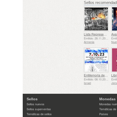
Sellos recomenda
Lista Representativa del Patrimonio Cultural Inmaterial de la Humanidad de la UNESCO - La Tradición de la Herrería en Gyumri
Emitido: 28.11.2025
Armenia
Nue
EnMemoria de los Caídos y Asesinados el 7 de Octubre de 2023
Libr
Emitido: 08.10.2025
Israel
Jer
Sellos
Monedas
Sellos nuevos
Monedas nue
Sellos superventas
Temáticas de
Temáticas de sellos
Países