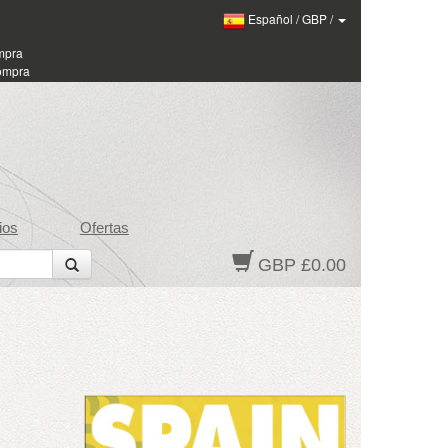
Español
/
GBP
/
ompra
compra
ios
Ofertas
GBP £0.00