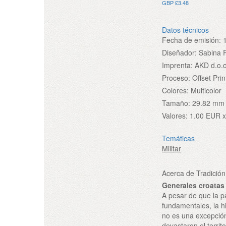
GBP £3.48
Datos técnicos
Fecha de emisión:
Diseñador:
Sabina 
Imprenta:
AKD d.o.o
Proceso:
Offset Prin
Colores:
Multicolor
Tamaño:
29.82 mm
Valores:
1.00 EUR x
Temáticas
Militar
Acerca de Tradición 
Generales croatas
A pesar de que la p
fundamentales, la h
no es una excepció
devastaron el terri