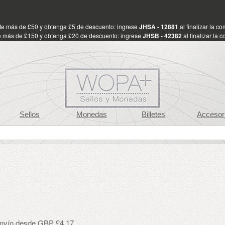
te más de £50 y obtenga £5 de descuento: ingrese
JHSA - 12881
al finalizar la c
 más de £150 y obtenga £20 de descuento: ingrese
JHSB - 42382
al finalizar la 
Sellos
Monedas
Billetes
Accesor
envío desde GBP £4.17