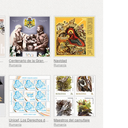
misión Conjunta Rumanía - Francia
Centenario de la Gran Union
Navidad
Rumanía
Rumanía
Unicef, Los Derechos del los Niños
Maestros del camuflaje
Rumanía
Rumanía