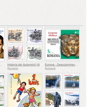
Medicina, Farmacia, Ciencia y Tecnología George Emil Palade de Targu Mures
Historia del Automóvil (II)
Europa - Descubrimientos Arqueológicos Nacionales
Rumanía
Rumanía