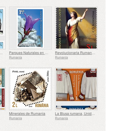
otoras, Trenes de Vapor
Parques Naturales en Rumani
Revolucionaria Rumania en Pintura
Rumanía
Rumanía
Minerales de Rumania
La Blusa rumana, Unidad en Espíritu
Rumanía
Rumanía