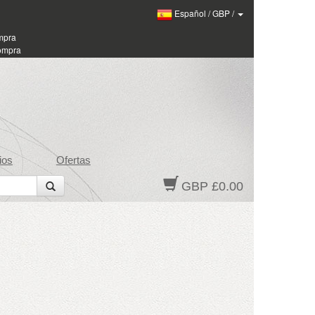
Español
/
GBP
/
ompra
compra
ios
Ofertas
GBP £0.00