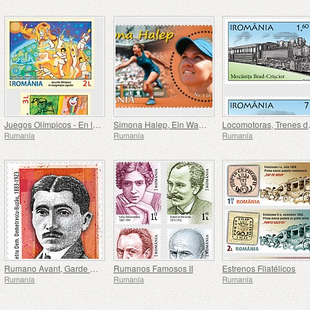
Juegos Olímpicos - En la Imaginación de los Niños
Simona Halep, Ein Wahrzeichen Champion
Locom
Rumanía
Rumanía
Rumanía
Rumano Avant, Garde Escritores
Rumanos Famosos II
Estrenos Filatélicos
Rumanía
Rumanía
Rumanía