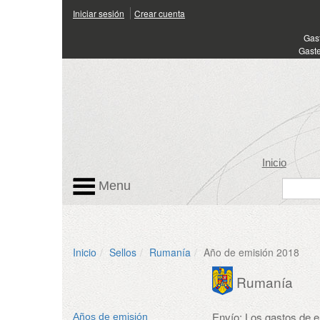
Iniciar sesión
Crear cuenta
Gas
Gaste
Inicio
Menu
Inicio
Sellos
Rumanía
Año de emisión 2018
Rumanía
Envío: Los gastos de 
Años de emisión