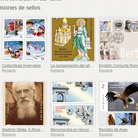
iones de sellos
Costumbres Invernales
La consagración del altar de la catedral nacional de salvación
E
Rumanía
Rumanía
Rumanía
Vladimir Ghika, 5 Años después de la Beatificación
Monumentos en Honor de los Héroes de la Nación
Registro de Aves
Rumanía
Rumanía
Rumanía