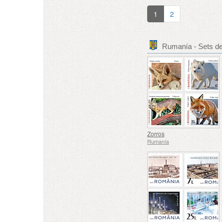
1
2
Rumanía - Sets d
Zorros
Rumanía