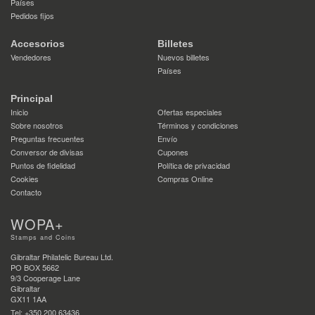
Países
Pedidos fijos
Accesorios
Billetes
Vendedores
Nuevos billetes
Países
Principal
Inicio
Ofertas especiales
Sobre nosotros
Términos y condiciones
Preguntas frecuentes
Envío
Conversor de divisas
Cupones
Puntos de fidelidad
Política de privacidad
Cookies
Compras Online
Contacto
WOPA+
Stamps and Coins
Gibraltar Philatelic Bureau Ltd.
PO BOX 5662
9/3 Cooperage Lane
Gibraltar
GX11 1AA
Tel: +350 200 63436