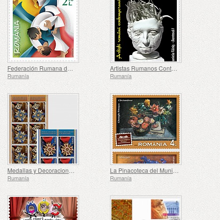
Federación Rumana de Judo, 50 Años
Artistas Rumanos Contemporáneos
Rumanía
Rumanía
Medallas y Decoraciones de la Primera Guerra Mundial
La Pinacoteca del Municipio de Bucarest, 85 Años
Rumanía
Rumanía