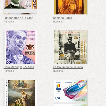
Fundadores de la Gran Unión (I)
Semana Santa
Rumanía
Rumanía
Coro Madrigal, 55 Años
La Columna del Infinito, Tributo a los Héroes Rumanos
Rumanía
Rumanía