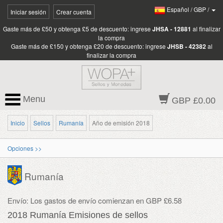
Español
/
GBP
/
Iniciar sesión
Crear cuenta
Gaste más de £50 y obtenga £5 de descuento: ingrese
JHSA - 12881
al finalizar
la compra
Gaste más de £150 y obtenga £20 de descuento: ingrese
JHSB - 42382
al
finalizar la compra
Menu
GBP £0.00
Inicio
Sellos
Rumanía
Año de emisión 2018
Opciones >>
Rumanía
Envío: Los gastos de envío comienzan en GBP £6.58
2018 Rumanía Emisiones de sellos