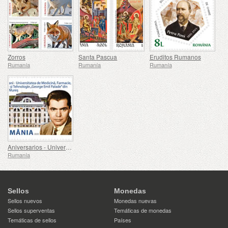
Zorros
Santa Pascua
Eruditos Rumanos
Rumanía
Rumanía
Rumanía
Aniversarios - Universidad de Medicina, Farmacia, Ciencia y Tecnología George Emil Palade de Targu Mures
Rumanía
Sellos
Monedas
Sellos nuevos
Monedas nuevas
Sellos superventas
Temáticas de monedas
Temáticas de sellos
Países