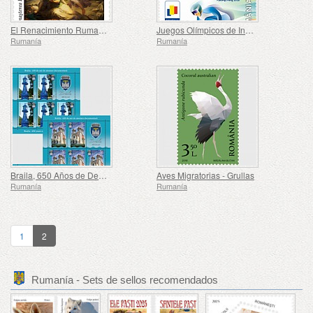
El Renacimiento Rumano en Pintura
Juegos Olímpicos de Invierno
Rumanía
Rumanía
Braila, 650 Años de Declaración Documental
Aves Migratorias - Grullas
Rumanía
Rumanía
1
2
Rumanía - Sets de sellos recomendados