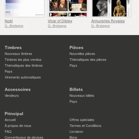
Noël
Vicar of Dibley
Armureries Royales
G.-Bretagne
G.-Bretagne
G.-Bretagne
Timbres
Pièces
Nouveaux timbres
Nouvelles pièces
Timbres les plus vendus
Thématiques des pièces
Thématiques des timbres
Pays
Pays
Virements automatiques
Accessoires
Billets
Vendeurs
Nouveaux billets
Pays
Principal
Accueil
Offres spéciales
À propos de nous
Termes et Conditions
FAQ
Livraison
Convertisseur de devises
Bons