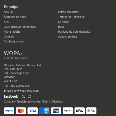
Principal
Accueil
Offres spéciales
À propos de nous
Termes et Conditions
FAQ
Livraison
Convertisseur de devises
Bons
Points fidélité
Politique de confidentialité
Cookies
Achats en ligne
Contactez-nous
WOPA+
Stamps and Coins
Gibraltar Philatelic Bureau Ltd.
PO BOX 5662
9/3 Cooperage Lane
Gibraltar
GX11 1AA
Tel: +350 200 63436
Email: info@wopa-plus.com
Company Registered Number 51211 (Gibraltar)