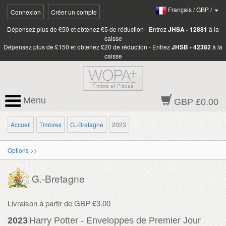
Français
/
GBP
/
Connexion
Créer un compte
Dépensez plus de £50 et obtenez £5 de réduction - Entrez
JHSA - 12881
à la
caisse
Dépensez plus de £150 et obtenez £20 de réduction - Entrez
JHSB - 42382
à la
caisse
Menu
GBP £0.00
Accueil
Timbres
G.-Bretagne
2023
Options >>
G.-Bretagne
Livraison à partir de GBP £3.00
2023
Harry Potter - Enveloppes de Premier Jour