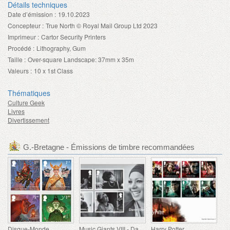
Détails techniques
Date d’émission :
19.10.2023
Concepteur :
True North © Royal Mail Group Ltd 2023
Imprimeur :
Cartor Security Printers
Procédé :
Lithography, Gum
Taille :
Over-square Landscape: 37mm x 35m
Valeurs :
10 x 1st Class
Thématiques
Culture Geek
Livres
Divertissement
G.-Bretagne - Émissions de timbre recommandées
Disque-Monde
Music Giants VIII - Dame Shirley Bassey
Harry Potter