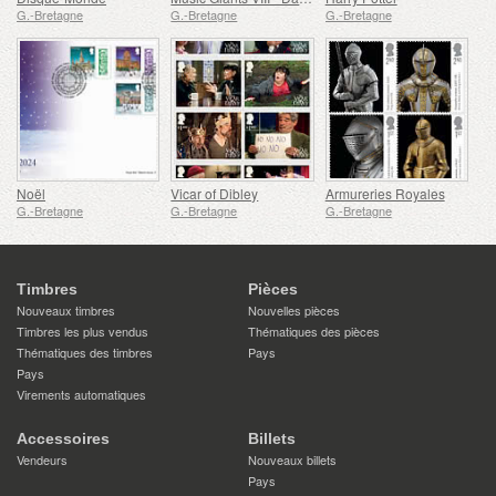
G.-Bretagne
G.-Bretagne
G.-Bretagne
Noël
Vicar of Dibley
Armureries Royales
G.-Bretagne
G.-Bretagne
G.-Bretagne
Timbres
Pièces
Nouveaux timbres
Nouvelles pièces
Timbres les plus vendus
Thématiques des pièces
Thématiques des timbres
Pays
Pays
Virements automatiques
Accessoires
Billets
Vendeurs
Nouveaux billets
Pays