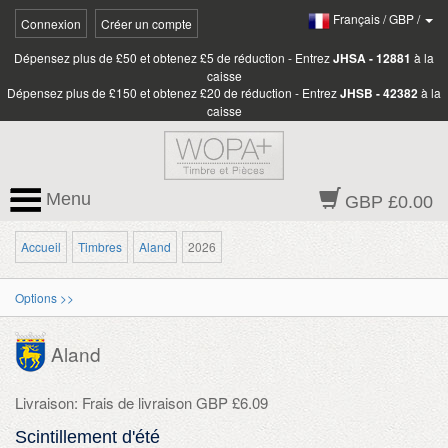
Français
/
GBP
/
Connexion
Créer un compte
Dépensez plus de £50 et obtenez £5 de réduction - Entrez
JHSA - 12881
à la
caisse
Dépensez plus de £150 et obtenez £20 de réduction - Entrez
JHSB - 42382
à la
caisse
Menu
GBP £0.00
Accueil
Timbres
Aland
2026
Options >>
Aland
Livraison: Frais de livraison GBP £6.09
Scintillement d'été