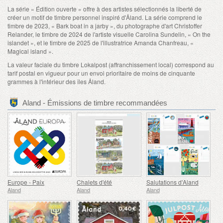
La série « Édition ouverte » offre à des artistes sélectionnés la liberté de
créer un motif de timbre personnel inspiré d'Åland. La série comprend le
timbre de 2023, « Bark boat in a jarby », du photographe d'art Christoffer
Relander, le timbre de 2024 de l'artiste visuelle Carolina Sundelin, « On the
islandet », et le timbre de 2025 de l'illustratrice Amanda Chanfreau, «
Magical island ».
La valeur faciale du timbre Lokalpost (affranchissement local) correspond au
tarif postal en vigueur pour un envoi prioritaire de moins de cinquante
grammes à l'intérieur des îles Åland.
Aland - Émissions de timbre recommandées
Europe - Paix
Chalets d'été
Salutations d'Aland
Aland
Aland
Aland