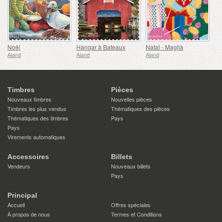
Noël
Hangar à Bateaux
Natal - Maglià
Aland
Aland
Aland
Timbres
Pièces
Nouveaux timbres
Nouvelles pièces
Timbres les plus vendus
Thématiques des pièces
Thématiques des timbres
Pays
Pays
Virements automatiques
Accessoires
Billets
Vendeurs
Nouveaux billets
Pays
Principal
Accueil
Offres spéciales
À propos de nous
Termes et Conditions