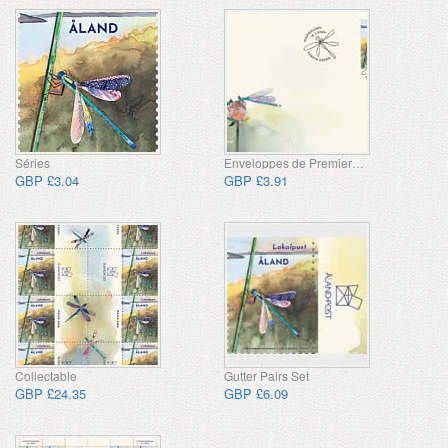
Séries
Enveloppes de Premier Jour
GBP £3.04
GBP £3.91
Collectable
Gutter Pairs Set
GBP £24.35
GBP £6.09