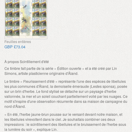
Feuilles entières
GBP £73.04
À propos Scintillement d'été
Ce timbre fait partie de la série « Édition ouverte » et a été créé par Lin
Simons, artiste plasticienne originaire d'Åland.
Le timbre « Fleurissement d'été » représente l'une des espèces de libellules
les plus communes d'Åland, la demoiselle émeraude (Lestes sponsa), posée
sur un brin d'herbe. Le fond stylisé se détache sur un paysage d'herbe
vallonnée, la mer et un soleil couchant partiellement voilé par les nuages. Ce
motif s'inspire d'une observation récurrente dans sa maison de campagne du
nord d'Åland.
« En été, l'herbe jaune-brun pousse sur le versant devant notre maison, et
les libellules virevoltent dans le ciel. Je souhaitais combiner ces deux
impressions : le scintillement des libellules et le bruissement de l'herbe sous
la lumière du soir », explique Lin.