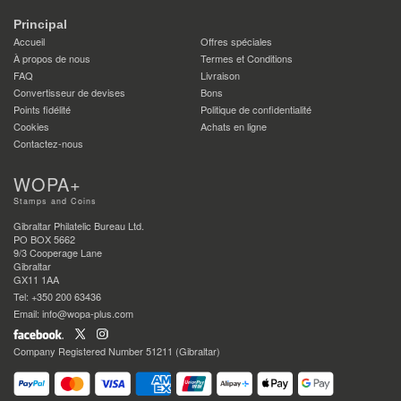
Principal
Accueil
Offres spéciales
À propos de nous
Termes et Conditions
FAQ
Livraison
Convertisseur de devises
Bons
Points fidélité
Politique de confidentialité
Cookies
Achats en ligne
Contactez-nous
WOPA+
Stamps and Coins
Gibraltar Philatelic Bureau Ltd.
PO BOX 5662
9/3 Cooperage Lane
Gibraltar
GX11 1AA
Tel: +350 200 63436
Email: info@wopa-plus.com
Company Registered Number 51211 (Gibraltar)