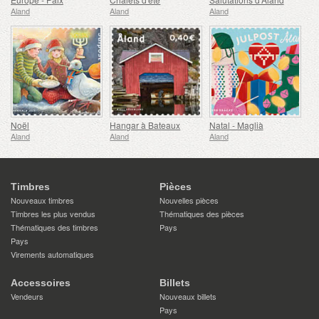
Aland
Aland
Aland
Noël
Hangar à Bateaux
Natal - Maglià
Aland
Aland
Aland
Timbres
Pièces
Nouveaux timbres
Nouvelles pièces
Timbres les plus vendus
Thématiques des pièces
Thématiques des timbres
Pays
Pays
Virements automatiques
Accessoires
Billets
Vendeurs
Nouveaux billets
Pays