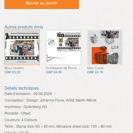
Ajouter au panier
Autres produits émis
Blocs feuillets
Enveloppes de Premier Jour
Maxi Cards
GBP £3.22
GBP £4.09
GBP £4.78
Détails techniques
Date d’émission :
09.06.2026
Concepteur :
Design: Johanna Finne, Artist: Martin Mörck
Imprimeur :
Gutenberg AG
Procédé :
Offset
Couleurs:
4 Colours
Taille :
Stamp size: 60 × 40 mm, Miniature sheet size: 120 × 80 mm
Valeurs :
€3.70